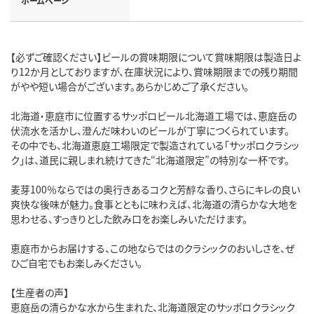
ホームページ
【必ずご確認ください】ビールの賞味期限について賞味期限は製造日よ
り12か月としておりますが、在庫状況により、賞味期限までの残り期間
がやや短い場合がございます。あらかじめご了承ください。
北海道・恵庭市に位置するサッポロビール北海道工場では、恵庭岳の
伏流水を活かし、澄んだ味わいのビールが丁寧につくられています。
その中でも、北海道恵庭工場限定で製造されている「サッポロクラシッ
ク」は、道民に親しまれ続けてきた“北海道限定”の特別な一杯です。
麦芽100％ならではの奥行きあるコクと芳醇な香り、さらにキレの良い
爽快な後味が魅力。食事とともに味わえば、北海道の清らかな大地を
思わせる、すっきりとした飲み口をお楽しみいただけます。
恵庭市からお届けする、この地ならではのクラシックのおいしさを、ぜ
ひご自宅でもお楽しみください。
【生産者の声】
恵庭岳の清らかな水から生まれた、北海道限定のサッポロクラシック