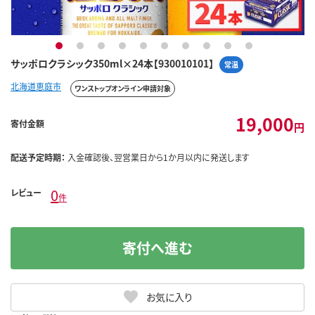
1
2
3
4
5
6
7
8
9
10
サッポロクラシック350ml×24本【930010101】
常温
北海道恵庭市
ワンストップオンライン申請対象
19,000
寄付金額
円
配送予定時期：
入金確認後、翌営業日から1か月以内に発送します
0
レビュー
件
寄付へ進む
お気に入り