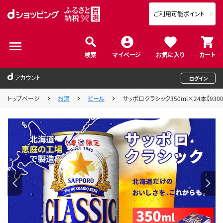
ご利用可能ポイント
検索
マイページ
お気に入り
カート
アカウント
ログイン
トップページ
お酒
ビール
サッポロクラシック350ml×24本【93001