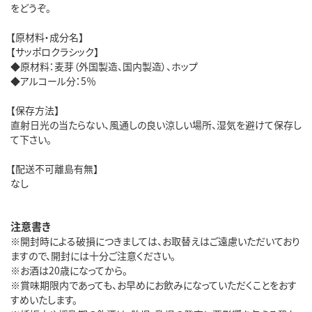
をどうぞ。
【原材料・成分名】
【サッポロクラシック】
◆原材料：麦芽（外国製造、国内製造）、ホップ
◆アルコール分：5％
【保存方法】
直射日光の当たらない、風通しの良い涼しい場所、湿気を避けて保存し
て下さい。
【配送不可離島有無】
なし
注意書き
※開封時による破損につきましては、お取替えはご遠慮いただいており
ますので、開封には十分ご注意ください。
※お酒は20歳になってから。
※賞味期限内であっても、お早めにお飲みになっていただくことをおす
すめいたします。