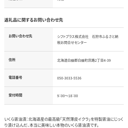
返礼品に関するお問い合わせ先
お問い合わせ先
シフトプラス株式会社 石狩市ふるさと納
税お問合せセンター
住所
北海道白糠郡白糠町庶路2丁目4-39
電話番号
050-3033-5536
受付時間
9：00～18：00
いくら醤油漬：北海道産の最高級「天然薄皮イクラ」を特製醤油にじっく
り漬け込んだ、本当に美味しい本物のいくら醤油漬です。