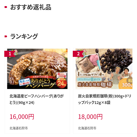
おすすめ返礼品
ランキング
北海道産ビーフハンバーグ(ありが
炭火自家焙煎珈琲(粉)300g+ドリ
とう)(90g×24)
ップパック12g×8袋
16,000
円
18,000
円
北海道石狩市
北海道石狩市