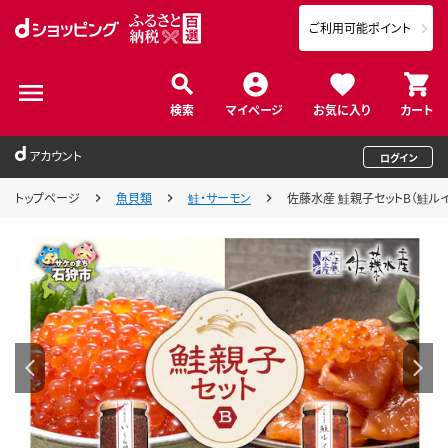
ご利用可能ポイント
検索
マイページ
お気に入り
カート
アカウント
ログイン
トップページ
魚貝類
鮭・サーモン
佐藤水産 鮭親子セットB（鮭ルイ