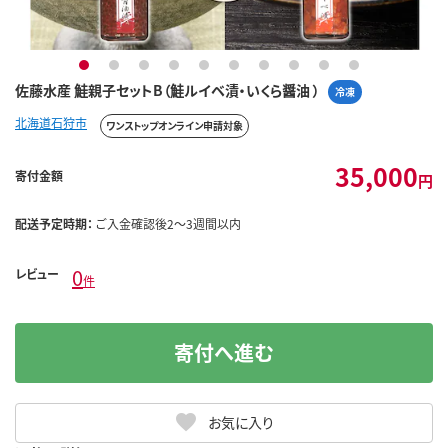
1
2
3
4
5
6
7
8
9
10
佐藤水産 鮭親子セットB（鮭ルイベ漬・いくら醤油 ）
冷凍
北海道石狩市
ワンストップオンライン申請対象
35,000
寄付金額
円
配送予定時期：
ご入金確認後2～3週間以内
0
レビュー
件
寄付へ進む
お気に入り