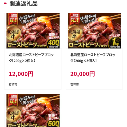
関連返礼品
北海道産ローストビーフブロッ
北海道産ローストビーフブロッ
ク【200g×2個入】
ク【200g×5個入】
12,000
円
20,000
円
石狩市
石狩市