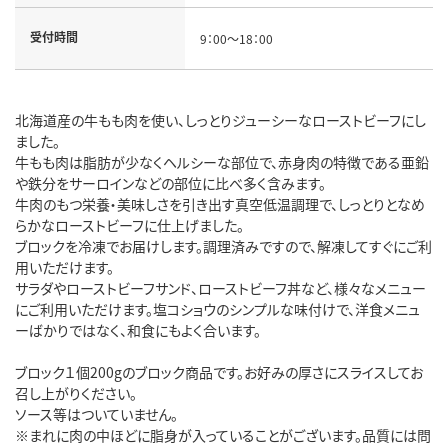
受付時間
9：00～18：00
北海道産の牛もも肉を使い、しっとりジューシーなローストビーフにし
ました。
牛もも肉は脂肪が少なくヘルシーな部位で、赤身肉の特徴である亜鉛
や鉄分をサーロインなどの部位に比べ多く含みます。
牛肉のもつ栄養・美味しさを引き出す真空低温調理で、しっとりとなめ
らかなローストビーフに仕上げました。
ブロックを冷凍でお届けします。調理済みですので、解凍してすぐにご利
用いただけます。
サラダやローストビーフサンド、ローストビーフ丼など、様々なメニュー
にご利用いただけます。塩コショウのシンプルな味付けで、洋食メニュ
ーばかりではなく、和食にもよく合います。
ブロック１個200gのブロック商品です。お好みの厚さにスライスしてお
召し上がりください。
ソース等はついていません。
※まれに肉の中ほどに脂身が入っていることがございます。品質には問