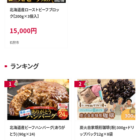
北海道産ローストビーフブロッ
ク【200g×3個入】
15,000
円
石狩市
ランキング
北海道産ビーフハンバーグ(ありが
炭火自家焙煎珈琲(粉)300g+ドリ
とう)(90g×24)
ップパック12g×8袋