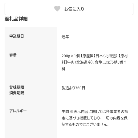
お気に入り
返礼品詳細
申込期日
通年
容量
200g×1個 【原産国】日本（北海道） 【原材
料】牛肉（北海道産）、食塩、ぶどう糖、香辛
料
賞味期限
製造より360日
消費期限
アレルギー
牛肉 ※表示内容に関しては各事業者の指
定に基づき掲載しており、一切の内容を保
証するものではございません。