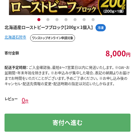
1
2
3
4
5
6
7
北海道産ローストビーフブロック【200g×1個入】
冷凍
北海道石狩市
ワンストップオンライン申請対象
8,000
寄付金額
円
配送予定時期：
ご入金確認後、最短4～7営業日以内に発送いたします。 ※GW・お
盆期間・年末年始を除きます。 ※お申込みが集中した場合、表記の納期よりお届け
までお時間をいただくことがございます。予めご了承ください。 ※お申し込み後の
キャンセル・配送先情報の変更・配送時期の指定は対応いたしかねます。
0
レビュー
件
寄付へ進む