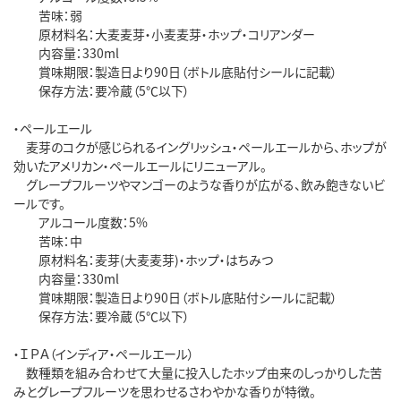
苦味：弱
原材料名：大麦麦芽・小麦麦芽・ホップ・コリアンダー
内容量：330ml
賞味期限：製造日より90日（ボトル底貼付シールに記載）
保存方法：要冷蔵（5℃以下）
・ペールエール
麦芽のコクが感じられるイングリッシュ・ペールエールから、ホップが
効いたアメリカン・ペールエールにリニューアル。
グレープフルーツやマンゴーのような香りが広がる、飲み飽きないビ
ールです。
アルコール度数：5%
苦味：中
原材料名：麦芽(大麦麦芽)・ホップ・はちみつ
内容量：330ml
賞味期限：製造日より90日（ボトル底貼付シールに記載）
保存方法：要冷蔵（5℃以下）
・ＩＰＡ（インディア・ペールエール）
数種類を組み合わせて大量に投入したホップ由来のしっかりした苦
みとグレープフルーツを思わせるさわやかな香りが特徴。