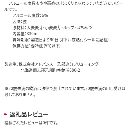
アルコール度数もやや高めの、じっくりと味わっていただきたいビー
ルです。
アルコール度数：6%
苦味：強
原材料：大麦麦芽・小麦麦芽・ホップ・はちみつ
内容量：330ml
賞味期限：製造日より90日（ボトル底貼付シールに記載）
保存方法：要冷蔵（5℃以下）
製造場：株式会社アドバンス 乙部追分ブリューイング
北海道爾志郡乙部町字館浦686-2
※20歳未満の飲酒は法律で禁止されています。20歳未満の申し受けは
致しておりません。
返礼品レビュー
投稿されたレビューは0件です。