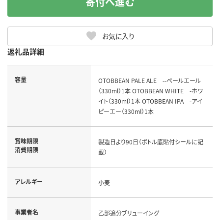
寄付へ進む
お気に入り
返礼品詳細
容量
OTOBBEAN PALE ALE --ペールエール
（330ml）1本 OTOBBEAN WHITE -ホワ
イト（330ml）1本 OTOBBEAN IPA -アイ
ピーエー（330ml）1本
賞味期限
製造日より90日（ボトル底貼付シールに記
消費期限
載）
アレルギー
小麦
事業者名
乙部追分ブリューイング