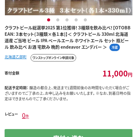
1
2
3
4
5
クラフトビール総選挙2025 第1位獲得！３種類を飲み比べ！【OTOBB
EAN：３本セット(３種類×各１本)】＜ クラフトビール 330ml 北海道
道産 ご当地 ビール IPA ペールエール ホワイトエール セット 瓶ビー
ル 飲み比べ お酒 宅飲み 晩酌 endeavor エンデバー ＞
冷蔵
北海道乙部町
ワンストップオンライン申請対象
11,000
寄付金額
円
配送予定時期：
醸造の都合上、発送まで1週間前後のお時間をいただく場合がご
ざいますのでご了承の上、お申し込みをお願いいたします。 ※なお、到着日時の指
定はできませんのでご了承くださいませ。
0
レビュー
件