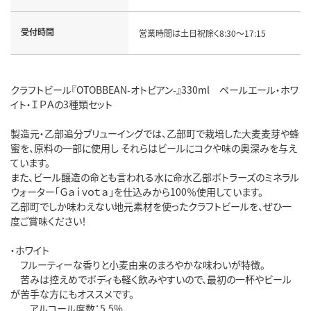
受付時間
営業時間は土日祝除く8:30～17:15
クラフトビール『OTOBBEAN-オトビアン-』330ml ペールエール・ホワ
イト・ＩＰＡの3種類セット
製造元・乙部追分ブリューイングでは、乙部町で栽培した大麦麦芽や蜂
蜜を、原料の一部に使用し それらはビールにコクや味の奥深みを与え
ています。
また、ビール醸造の命とも言われる水に命水乙部ボトラーズのミネラル
ウォーター「Ｇａｉｖｏｔａ」を仕込みから100％使用しています。
乙部町でしか味わえない地元素材を使ったクラフトビールを、ぜひ一
度ご賞味ください！
・ホワイト
フルーティーな香りと小麦由来のまろやかな味わいが特徴。
苦みは控えめでボディも軽く飲みやすいので、最初の一杯やビール
が苦手な方にもオススメです。
アルコール度数：5.5%