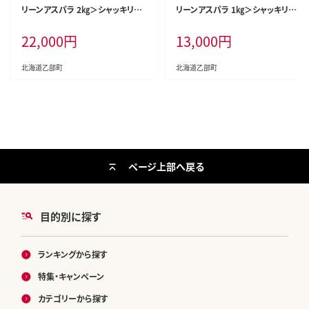
リーンアスパラ 2㎏＞シャッキリみ
リーンアスパラ 1㎏＞シャッキリみ
ずみずしい味わい！！ 北海道 北海
ずみずしい味わい！！ 北海道 北海
22,000
円
13,000
円
道産 国産 産地直送 乙部町 旬 新
道産 国産 産地直送 乙部町 旬 新
鮮 農家直送 あすぱら アスパラガス
鮮 農家直送 あすぱら アスパラガス
野菜 冷蔵配送 L以上 お取り寄せ
野菜 冷蔵配送 L以上 お取り寄せ
北海道乙部町
北海道乙部町
送料無料
送料無料
ページ上部へ戻る
目的別に探す
ランキングから探す
特集・キャンペーン
カテゴリーから探す