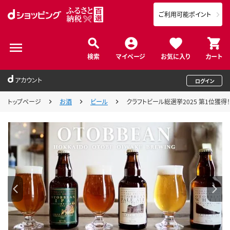
ご利用可能ポイント
検索
マイページ
お気に入り
カート
アカウント
ログイン
トップページ
お酒
ビール
クラフトビール総選挙2025 第1位獲得！３