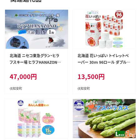
北海道 ニセコ東急グラン・ヒラ
北海道 花いっぱい トイレットペ
フスキー場 ヒラフHANAZONO
ーパー 30ｍ 96ロール ダブル
共通1日券（1枚） スキー リフト券
全18種 花柄 プリント ハーブ 香
47,000
円
13,500
円
スポーツ 羊蹄山 雪 パウダース
り付き まとめ買い 防災 常備品
ノー ニセコ 倶知安町 スキーチ
トイレ ペーパー リサイクル 日用
ケット 体験チケット
雑貨 消耗品 備蓄 日用品 生活必
倶知安町
倶知安町
需品 倶知安町 福祉用品 フェイ
シャルティシュ