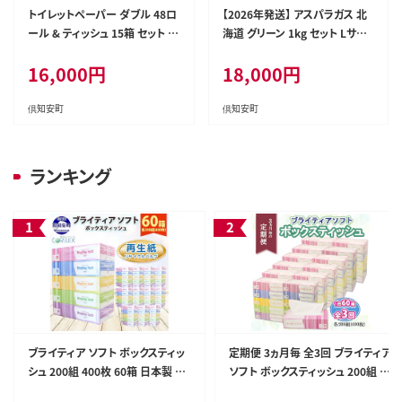
トイレットペーパー ダブル 48ロ
【2026年発送】 アスパラガス 北
ール & ティッシュ 15箱 セット 北
海道 グリーン 1kg セット Lサイ
海道 倶知安町 備蓄 生活応援
ズ 春 限定 旬 朝採り 新鮮 野菜
16,000
円
18,000
円
アスパラ ギフト gift 産地直送 産
直 お取り寄せ 詰め合わせ 送料
無料
倶知安町
倶知安町
ランキング
ブライティア ソフト ボックスティッ
定期便 3ヵ月毎 全3回 ブライティア
シュ 200組 400枚 60箱 日本製 ま
ソフト ボックスティッシュ 200組 4
とめ買い ティッシュ リサイクル 長
00枚 60箱 日本製 まとめ買い リサ