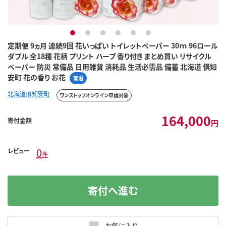
1
2
3
4
5
6
定期便 9ヵ月 連続9回 花いっぱい トイレットペーパー 30ｍ 96ロール
ダブル 全18種 花柄 プリント ハーブ 香り付き まとめ買い リサイクル
ペーパー 防災 常備品 日用雑貨 消耗品 生活必需品 備蓄 北海道 倶知
安町 花の香り お花
常温
北海道倶知安町
ワンストップオンライン申請対象
164,000
寄付金額
円
0
レビュー
件
寄付へ進む
お気に入り