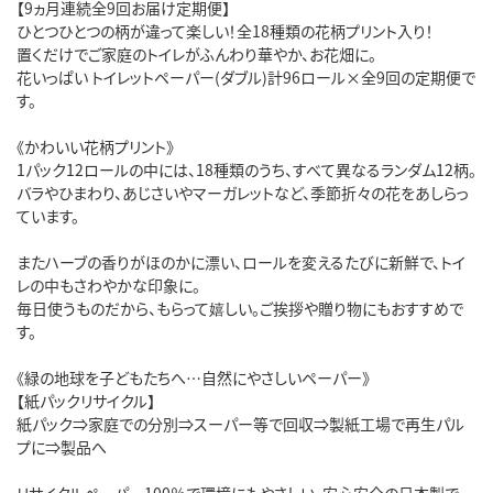
【9ヵ月連続全9回お届け定期便】
ひとつひとつの柄が違って楽しい！全18種類の花柄プリント入り！
置くだけでご家庭のトイレがふんわり華やか、お花畑に。
花いっぱい トイレットペーパー(ダブル)計96ロール×全9回の定期便で
す。
《かわいい花柄プリント》
1パック12ロールの中には、18種類のうち、すべて異なるランダム12柄。
バラやひまわり、あじさいやマーガレットなど、季節折々の花をあしらっ
ています。
またハーブの香りがほのかに漂い、ロールを変えるたびに新鮮で、トイ
レの中もさわやかな印象に。
毎日使うものだから、もらって嬉しい。ご挨拶や贈り物にもおすすめで
す。
《緑の地球を子どもたちへ…自然にやさしいペーパー》
【紙パックリサイクル】
紙パック⇒家庭での分別⇒スーパー等で回収⇒製紙工場で再生パル
プに⇒製品へ
リサイクルペーパー100％で環境にもやさしい、安心安全の日本製で