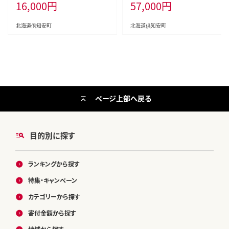
16,000
円
57,000
円
持 防災 常備品 日用雑貨 消耗品
イクル 長持 防災 常備品 日用雑貨
生活必需品 備蓄 ペーパー 紙 北海
消耗品 生活必需品 備蓄 ペーパー
道 倶知安町 日用品
紙 北海道 倶知安町 日用品
北海道倶知安町
北海道倶知安町
ページ上部へ戻る
目的別に探す
ランキングから探す
特集・キャンペーン
カテゴリーから探す
寄付金額から探す