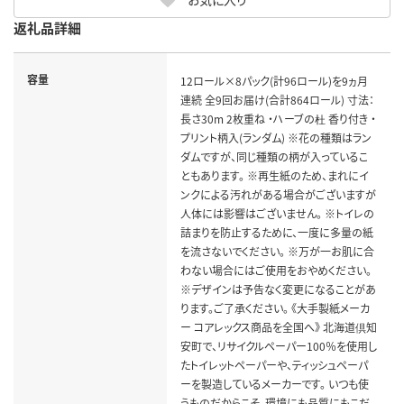
返礼品詳細
容量
12ロール×8パック(計96ロール)を9ヵ月
連続 全9回お届け(合計864ロール) 寸法：
長さ30m 2枚重ね ・ハーブの杜 香り付き ・
プリント柄入(ランダム) ※花の種類はラン
ダムですが、同じ種類の柄が入っているこ
ともあります。 ※再生紙のため、まれにイ
ンクによる汚れがある場合がございますが
人体には影響はございません。 ※トイレの
詰まりを防止するために、一度に多量の紙
を流さないでください。 ※万が一お肌に合
わない場合にはご使用をおやめください。
※デザインは予告なく変更になることがあ
ります。ご了承ください。 《大手製紙メーカ
ー コアレックス商品を全国へ》 北海道倶知
安町で、リサイクルペーパー100％を使用し
たトイレットペーパーや、ティッシュペーパ
ーを製造しているメーカーです。 いつも使
うものだからこそ、環境にも品質にもこだ