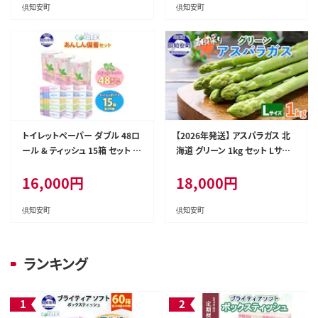
ケット 体験チケット
雑貨 消耗品 備蓄 日用品 生活必
倶知安町
倶知安町
需品 倶知安町 福祉用品 フェイ
シャルティシュ
トイレットペーパー ダブル 48ロ
【2026年発送】 アスパラガス 北
ール & ティッシュ 15箱 セット 北
海道 グリーン 1kg セット Lサイ
海道 倶知安町 備蓄 生活応援
ズ 春 限定 旬 朝採り 新鮮 野菜
16,000
円
18,000
円
アスパラ ギフト gift 産地直送 産
直 お取り寄せ 詰め合わせ 送料
無料
倶知安町
倶知安町
ランキング