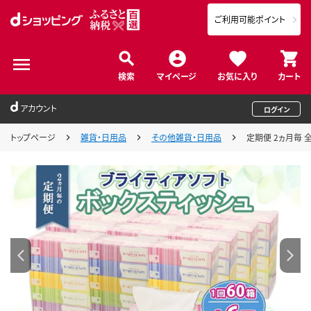
ご利用可能ポイント
検索
マイページ
お気に入り
カート
アカウント
ログイン
トップページ
雑貨・日用品
その他雑貨・日用品
定期便 2ヵ月毎 全