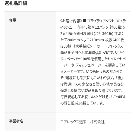
返礼品詳細
容量
《お届け内容》 ■ ブライティアソフト BOXテ
ィッシュ 内容：5箱×12パック(計60箱)を
2ヵ月毎 全6回お届け(合計360箱) 寸法：
たて200mm×よこ210ｍｍ 枚数：400枚
(200組) 《大手製紙メーカー コアレックス
商品を全国へ》 北海道倶知安町で、リサイ
クルペーパー100％を使用したトイレットペ
ーパーや、ティッシュペーパーを製造してい
るメーカーです。 いつも使うものだからこ
そ、環境にも品質にもこだわり抜く。 「紙」
は資源ロスの少なさと使い心地の良さを
追求した幅広い製品を取り揃えています。
毎日安心してお使いいただける、「にっぽん
の暮ら紙」を応援しています。
事業者名
コアレックス道栄 株式会社