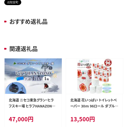
倶知安町
おすすめ返礼品
関連返礼品
北海道 ニセコ東急グラン・ヒラ
北海道 花いっぱい トイレットペ
フスキー場 ヒラフHANAZONO
ーパー 30ｍ 96ロール ダブル
共通1日券（1枚） スキー リフト券
全18種 花柄 プリント ハーブ 香
47,000
円
13,500
円
スポーツ 羊蹄山 雪 パウダース
り付き まとめ買い 防災 常備品
ノー ニセコ 倶知安町 スキーチ
トイレ ペーパー リサイクル 日用