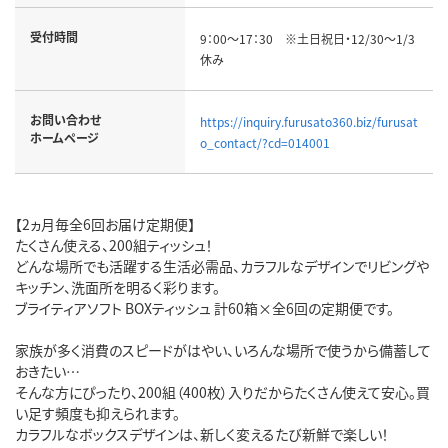
受付時間
9：00～17：30 ※土日祝日・12/30～1/3
休み
お問い合わせ
https://inquiry.furusato360.biz/furusat
ホームページ
o_contact/?cd=014001
【2ヵ月毎全6回お届け定期便】
たくさん使える、200組ティッシュ！
どんな場所でも活躍する生活必需品、カラフルなデザインでリビングや
キッチン、洗面所を明るく彩ります。
ブライティアソフト BOXティッシュ 計60箱×全6回の定期便です。
家族が多く消費のスピードがはやい、いろんな場所で使うから備蓄して
おきたい…
そんな方にぴったり、200組（400枚）入りだからたくさん使えて安心。買
い足す頻度も抑えられます。
カラフルなボックスデザインは、新しく変えるたび新鮮で楽しい！