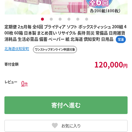
1
2
3
4
5
6
定期便 2ヵ月毎 全6回 ブライティア ソフト ボックスティッシュ 200組 4
00枚 60箱 日本製 まとめ買い リサイクル 長持 防災 常備品 日用雑貨
消耗品 生活必需品 備蓄 ペーパー 紙 北海道 倶知安町 日用品
常温
北海道倶知安町
ワンストップオンライン申請対象
120,000
寄付金額
円
0
レビュー
件
寄付へ進む
お気に入り