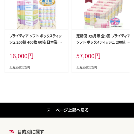
ブライティア ソフト ボックスティッ
定期便 3ヵ月毎 全3回 ブライティア
シュ 200組 400枚 60箱 日本製 ま
ソフト ボックスティッシュ 200組 4
とめ買い ティッシュ リサイクル 長
00枚 60箱 日本製 まとめ買い リサ
16,000
円
57,000
円
持 防災 常備品 日用雑貨 消耗品
イクル 長持 防災 常備品 日用雑貨
生活必需品 備蓄 ペーパー 紙 北海
消耗品 生活必需品 備蓄 ペーパー
道 倶知安町 日用品
紙 北海道 倶知安町 日用品
北海道倶知安町
北海道倶知安町
ページ上部へ戻る
目的別に探す