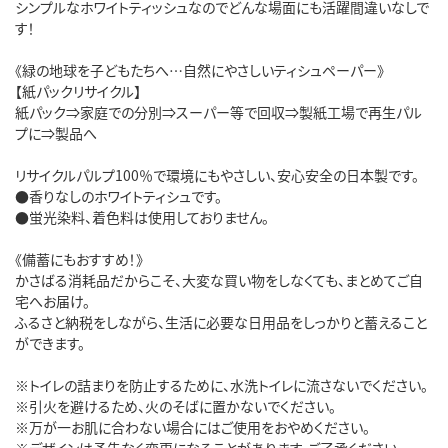
シンプルなホワイトティッシュなのでどんな場面にも活躍間違いなしで
す！
《緑の地球を子どもたちへ…自然にやさしいティシュペーパー》
【紙パックリサイクル】
紙パック⇒家庭での分別⇒スーパー等で回収⇒製紙工場で再生パル
プに⇒製品へ
リサイクルパルプ100％で環境にもやさしい、安心安全の日本製です。
●香りなしのホワイトティシュです。
●蛍光染料、着色料は使用しておりません。
《備蓄にもおすすめ！》
かさばる消耗品だからこそ、大変な買い物をしなくても、まとめてご自
宅へお届け。
ふるさと納税をしながら、生活に必要な日用品をしっかりと蓄えること
ができます。
※トイレの詰まりを防止するために、水洗トイレに流さないでください。
※引火を避けるため、火のそばに置かないでください。
※万が一お肌に合わない場合にはご使用をおやめください。
※デザインは予告なく変更になることがあります。ご了承ください。