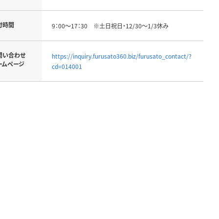
付時間
9：00～17：30 ※土日祝日・12/30～1/3休み
問い合わせ
https://inquiry.furusato360.biz/furusato_contact/?
ームページ
cd=014001