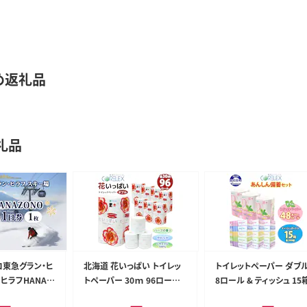
め返礼品
礼品
コ東急グラン・ヒ
北海道 花いっぱい トイレッ
トイレットペーパー ダブル
ヒラフHANAZ
トペーパー 30ｍ 96ロール
8ロール & ティッシュ 15
券（1枚） スキー
ダブル 全18種 花柄 プリント
セット 北海道 倶知安町 