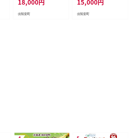
18,000
円
15,000
円
鮮 野菜 アスパラ ギフト gift
び 旬 新鮮 野菜 トウモロコ
産地直送 産直 お取り寄せ 詰
シ ギフト 産地直送 産直 お
め合わせ 送料無料
取り寄せ 詰め合わせ 送料無
倶知安町
倶知安町
料 13本 高糖度