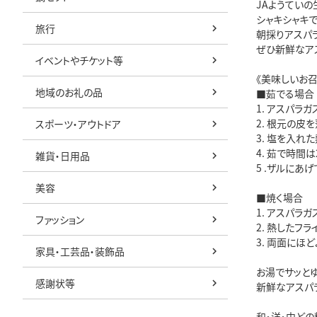
JAようてい
シャキシャキ
旅行
朝採りアスパ
ぜひ新鮮なア
イベントやチケット等
《美味しいお
地域のお礼の品
■茹でる場合
1. アスパラ
2. 根元の皮
スポーツ・アウトドア
3. 塩を入れ
4. 茹で時間
雑貨・日用品
5 .ザルにあ
美容
■焼く場合
1. アスパラ
ファッション
2. 熱したフ
3. 両面にほ
家具・工芸品・装飾品
お湯でサッと
感謝状等
新鮮なアスパ
和・洋・中どの