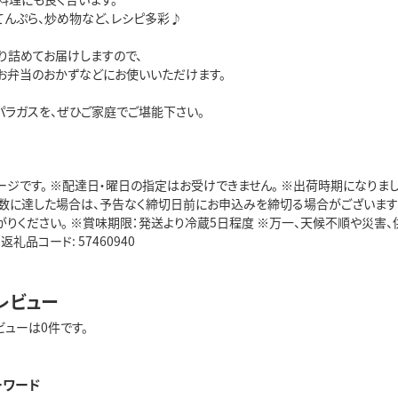
てんぷら、炒め物など、レシピ多彩♪
ぷり詰めてお届けしますので、
お弁当のおかずなどにお使いいただけます。
パラガスを、ぜひご家庭でご堪能下さい。
ージです。 ※配達日・曜日の指定はお受けできません。 ※出荷時期になりま
数に達した場合は、予告なく締切日前にお申込みを締切る場合がございますの
がりください。 ※賞味期限：発送より冷蔵5日程度 ※万一、天候不順や災
返礼品コード: 57460940
レビュー
ビューは0件です。
ーワード