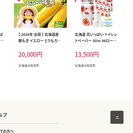
っぱ
【 2026年 出荷 】 北海道産
北海道 花いっぱい トイレッ
ダブ
朝もぎ イエロー とうもろこ
トペーパー 30ｍ 96ロール
18
し 味来 みらい 2Lサイズ 26
ダブル 全18種 花柄 プリント
20,000
円
13,500
円
香り
本 約10kg 夏野菜 とうきび
ハーブ 香り付き まとめ買い
 防災
新鮮 野菜 トウモロコシ 甘い
防災 常備品 トイレ ペーパ
日用
ギフト 産地直送 コーン 産直
ー リサイクル 日用雑貨 消耗
北海道倶知安町
北海道倶知安町
無料
グリーンアースファーム
品 備蓄 日用品 生活必需品
倶知安町 福祉用品 フェイシ
ャルティシュ
ルプ
ての方へ