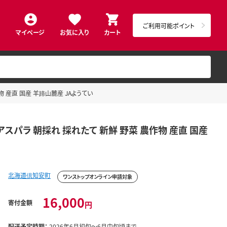
ご利用可能ポイント
マイページ
お気に入り
カート
物 産直 国産 羊蹄山麓産 JAようてい
 アスパラ 朝採れ 採れたて 新鮮 野菜 農作物 産直 国産
北海道倶知安町
ワンストップオンライン申請対象
16,000
寄付金額
円
配送予定時期：
2026年6月初旬～6月中旬頃まで