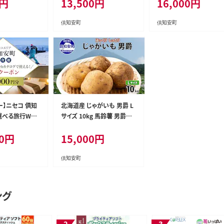
円
13,500
円
16,000
円
ーツ 羊蹄山 雪
ハーブ 香り付き まとめ買い
生活応援
ー ニセコ 倶知
防災 常備品 トイレ ペーパー
チケット 体験チ
リサイクル 日用雑貨 消耗品
倶知安町
倶知安町
備蓄 日用品 生活必需品 倶
知安町 福祉用品 フェイシャ
ルティシュ
ー】ニセコ 倶知
北海道産 じゃがいも 男爵 L
選べる旅行Web
サイズ 10kg 馬鈴薯 男爵い
える！ 旅行クー
も 男爵イモ だんしゃく ジャ
0
円
15,000
円
0円分） 旅行券
ガイモ ポテト 芋 いも 旬 イ
券 体験サービス
モ 野菜 農作物 産地直送 産
事券 チケット ス
直 常温 北海道 お取り寄せ
倶知安町
送料無料 倶知安町 羊蹄山
ング