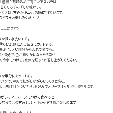
の生産者が丹精込めて育てたアスパラは、
で甘くてみずみずしい味わい。
ラガスは、甘みがギュッと凝縮されています。
スパラをお楽しみください！
召し上がり方》
ガスを軽く水洗いする。
を薄くむき、鍋に入る長さにカットする。
た熱湯に、太い部分から入れて茹でる。
は2～3分で、色が鮮やかになったらOK！
げて冷水につける。水気を切ってお召し上がりください。
ガスを半分にカットする。
ライパンで、中火で転がしながらじっくりと焼く。
どよい焦げ目がついたら、お好みでオリーブオイルと粗塩をまぶす。
ゆがいてマヨネーズにつけて食べると、
ラならではの甘みと、シャキシャキ食感が楽しめます。
料理にも良く合います。