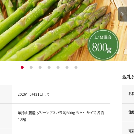
1
2
3
4
5
6
7
返礼
お
2026年5月31日まで
住
羊蹄山麓産 グリーンアスパラ 約800g ※M・Lサイズ 各約
400g
電