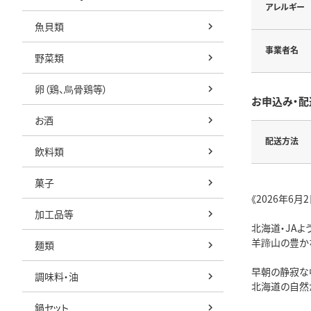
アレルギー
魚貝類
事業者名
野菜類
卵（鶏、烏骨鶏等）
お申込み・配
お酒
配送方法
飲料類
菓子
《2026年6
加工品等
北海道・JAよ
羊蹄山の豊か
麺類
早朝の静寂な
調味料・油
北海道の自然
鍋セット