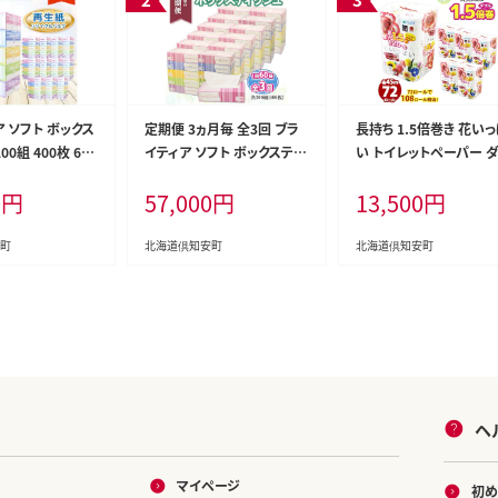
 ソフト ボックス
定期便 3ヵ月毎 全3回 ブラ
長持ち 1.5倍巻き 花い
00組 400枚 60
イティア ソフト ボックスティ
い トイレットペーパー 
まとめ買い ティッ
ッシュ 200組 400枚 60箱 日
ル 45ｍ 計72ロール 全
0
円
57,000
円
13,500
円
クル 長持 防災 常
本製 まとめ買い リサイクル
種 花柄 プリント ハーブ 
雑貨 消耗品 生活
長持 防災 常備品 日用雑貨
付き 日本製 まとめ買い
 ペーパー 紙 北
消耗品 生活必需品 備蓄 ペ
常備品 ペーパー エコ 
町
北海道倶知安町
北海道倶知安町
安町 日用品
ーパー 紙 北海道 倶知安町
雑貨 消耗品 備蓄 送料
日用品
北海道 倶知安町 日用品
ヘ
マイページ
初め