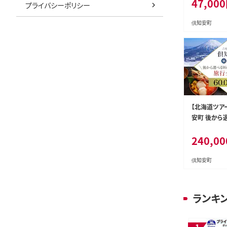
47,000
リフト券 スポ
プライバシーポリシー
パウダースノ
安町 スキー
倶知安町
ケット
【北海道ツア
安町 後から
カタログで使
240,00
ポン（60,00
宿泊券 飲食
券 温泉 お食
倶知安町
キーチケット
ランキ