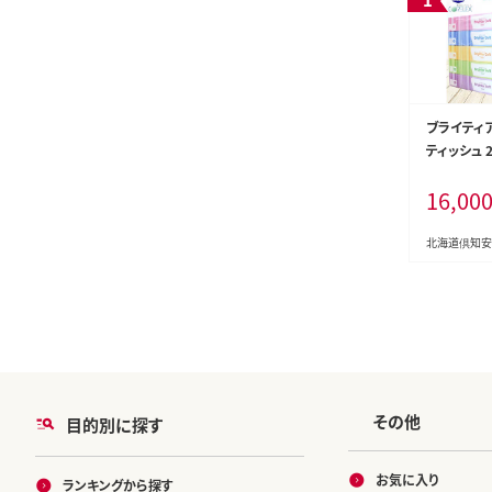
ブライティア
ティッシュ 2
箱 日本製 
16,00
シュ リサイ
備品 日用
必需品 備蓄
北海道倶知安
海道 倶知
その他
目的別に探す
お気に入り
ランキングから探す