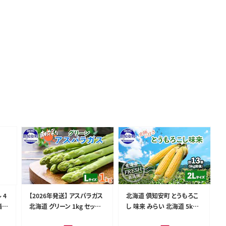
 4
【2026年発送】 アスパラガス
北海道 倶知安町 とうもろこ
箱
北海道 グリーン 1kg セット
し 味来 みらい 北海道 5kg 2
備蓄
Lサイズ 春 限定 旬 朝採り 新
Lサイズ 大きめ 夏野菜 とうき