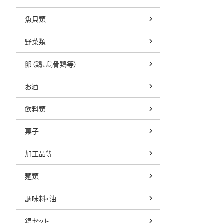
魚貝類
野菜類
卵（鶏、烏骨鶏等）
お酒
飲料類
菓子
加工品等
麺類
調味料・油
鍋セット