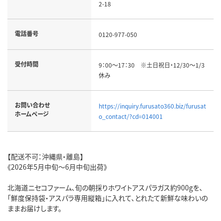
2-18
電話番号
0120-977-050
受付時間
9：00～17：30 ※土日祝日・12/30～1/3
休み
お問い合わせ
https://inquiry.furusato360.biz/furusat
ホームページ
o_contact/?cd=014001
【配送不可：沖縄県・離島】
《2026年5月中旬～6月中旬出荷》
北海道ニセコファーム、旬の朝採りホワイトアスパラガス約900gを、
「鮮度保持袋・アスパラ専用縦箱」に入れて、とれたて新鮮な味わいの
ままお届けします。