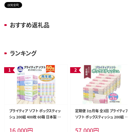
倶知安町
おすすめ返礼品
ランキング
ブライティア ソフト ボックスティッ
定期便 3ヵ月毎 全3回 ブライティア
シュ 200組 400枚 60箱 日本製 ま
ソフト ボックスティッシュ 200組 4
とめ買い ティッシュ リサイクル 長
00枚 60箱 日本製 まとめ買い リサ
16,000
円
57,000
円
持 防災 常備品 日用雑貨 消耗品
イクル 長持 防災 常備品 日用雑貨