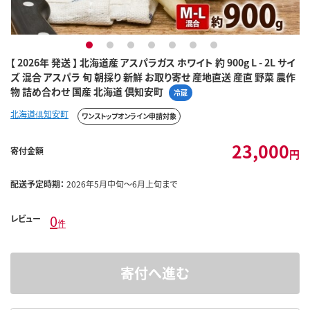
1
2
3
4
5
6
7
【 2026年 発送 】 北海道産 アスパラガス ホワイト 約 900g L - 2L サイ
ズ 混合 アスパラ 旬 朝採り 新鮮 お取り寄せ 産地直送 産直 野菜 農作
物 詰め合わせ 国産 北海道 倶知安町
冷蔵
北海道倶知安町
ワンストップオンライン申請対象
23,000
寄付金額
円
配送予定時期：
2026年5月中旬～6月上旬まで
0
レビュー
件
寄付へ進む