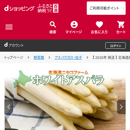
ご利用可能ポイント
検索
マイページ
お気に入り
カート
アカウント
ログイン
トップページ
野菜類
アスパラガス・茄子
【 2026年 発送 】 北