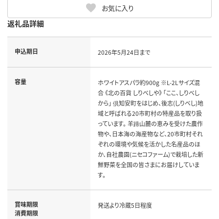
お気に入り
返礼品詳細
申込期日
2026年5月24日まで
容量
ホワイトアスパラ約900g ※L-2Lサイズ混
合 《北の百貨 しりべしや》 「ここ、しりべし
から」 倶知安町をはじめ、後志(しりべし)地
域と呼ばれる20市町村の特産品を取り扱
っています。 羊蹄山麓の恵みを受けた農作
物や、日本海の海産物など、20市町村それ
ぞれの環境や気候を活かした名産品のほ
か、自社農園(ニセコファーム)で栽培した新
鮮野菜を全国の皆さまにお届けしていま
す。
賞味期限
発送より冷蔵5日程度
消費期限