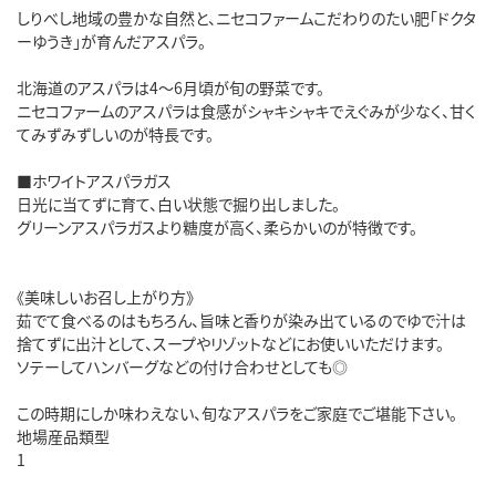
しりべし地域の豊かな自然と、ニセコファームこだわりのたい肥「ドクタ
ーゆうき」が育んだアスパラ。
北海道のアスパラは4～6月頃が旬の野菜です。
ニセコファームのアスパラは食感がシャキシャキでえぐみが少なく、甘く
てみずみずしいのが特長です。
■ホワイトアスパラガス
日光に当てずに育て、白い状態で掘り出しました。
グリーンアスパラガスより糖度が高く、柔らかいのが特徴です。
《美味しいお召し上がり方》
茹でて食べるのはもちろん、旨味と香りが染み出ているのでゆで汁は
捨てずに出汁として、スープやリゾットなどにお使いいただけます。
ソテーしてハンバーグなどの付け合わせとしても◎
この時期にしか味わえない、旬なアスパラをご家庭でご堪能下さい。
地場産品類型
1