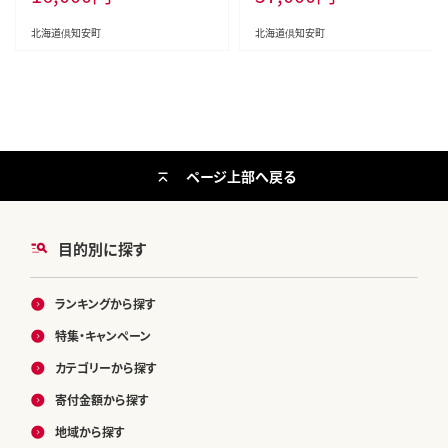
生活必需品 備蓄 ペーパー 紙 北海
消耗品 生活必需品 備蓄 ペーパー
道 倶知安町 日用品
紙 北海道 倶知安町 日用品
北海道倶知安町
北海道倶知安町
ページ上部へ戻る
目的別に探す
ランキングから探す
特集・キャンペーン
カテゴリーから探す
寄付金額から探す
地域から探す