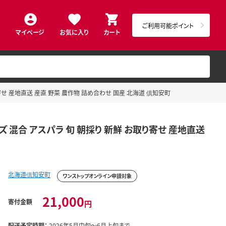
ご利用可能ポイント
マイページ
お気に入り
カート
 お取り寄せ 産地直送 産直 野菜 農作物 詰め合わせ 国産 北海道 倶知安町
 サイズ 混合 アスパラ 旬 朝採り 新鮮 お取り寄せ 産地直送
北海道倶知安町
ワンストップオンライン申請対象
21,000
寄付金額
円
配送予定時期：
2026年5月中旬～6月上旬まで