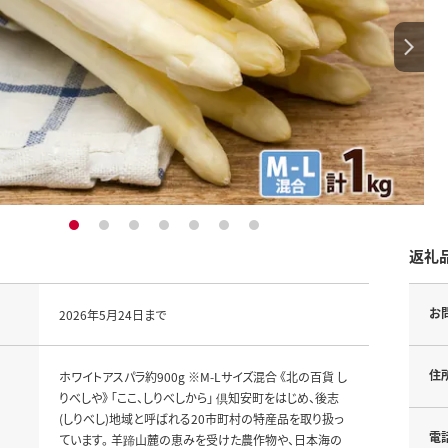
1
2
3
4
5
6
7
返礼
お
2026年5月24日まで
住
ホワイトアスパラ約900g ※M-Lサイズ混合 《北の百貨 し
りべしや》 「ここ、しりべしから」 倶知安町をはじめ、後志
(しりべし)地域と呼ばれる20市町村の特産品を取り扱っ
電
ています。 羊蹄山麓の恵みを受けた農作物や、日本海の