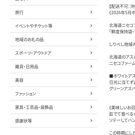
【配送不可：沖
旅行
《2026年5
北海道ニセコフ
イベントやチケット等
「鮮度保持袋
地域のお礼の品
しりべし地域
スポーツ・アウトドア
北海道のアス
ニセコファー
雑貨・日用品
■ホワイトア
美容
日光に当てず
グリーンアス
ファッション
家具・工芸品・装飾品
《美味しいお
茹でて食べる
ソテーしてハ
感謝状等
この時期にし