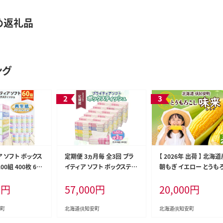
め返礼品
ング
 ソフト ボックス
定期便 3ヵ月毎 全3回 ブラ
【 2026年 出荷 】 北海道
00組 400枚 60
イティア ソフト ボックスティ
朝もぎ イエロー とうも
まとめ買い ティッ
ッシュ 200組 400枚 60箱 日
し 味来 みらい 2Lサイズ 
0
円
57,000
円
20,000
円
クル 長持 防災 常
本製 まとめ買い リサイクル
本 約10kg 夏野菜 とう
雑貨 消耗品 生活
長持 防災 常備品 日用雑貨
新鮮 野菜 トウモロコシ
 ペーパー 紙 北
消耗品 生活必需品 備蓄 ペ
ギフト 産地直送 コーン 
町
北海道倶知安町
北海道倶知安町
安町 日用品
ーパー 紙 北海道 倶知安町
グリーンアースファーム