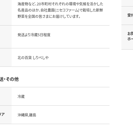
海産物など、20市町村それぞれの環境や気候を活かした
名産品のほか、自社農園(ニセコファーム)で栽培した新鮮
受
野菜を全国の皆さまにお届けしています。
お
発送より冷蔵5日程度
ホ
北の百貨 しりべしや
送・その他
冷蔵
リア
沖縄県,離島