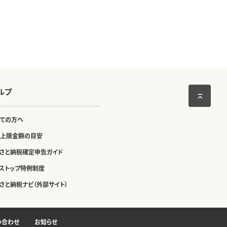
北海道 倶知安町 日用品
安町 倶知安町
ルプ
ての方へ
上限金額の目安
さと納税確定申告ガイド
ストップ特例制度
さと納税ナビ（外部サイト）
い合わせ
お知らせ