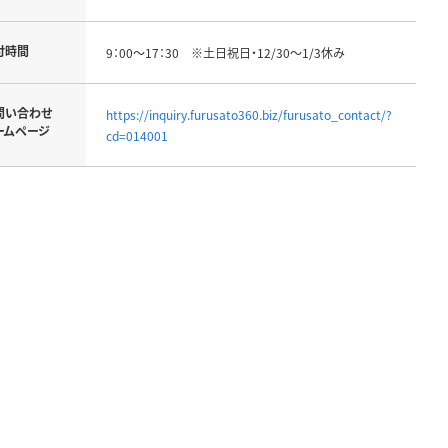
付時間
9：00～17：30 ※土日祝日・12/30～1/3休み
問い合わせ
https://inquiry.furusato360.biz/furusato_contact/?
ームページ
cd=014001