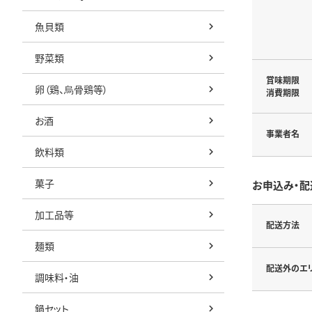
魚貝類
野菜類
賞味期限
卵（鶏、烏骨鶏等）
消費期限
お酒
事業者名
飲料類
菓子
お申込み・配
加工品等
配送方法
麺類
配送外のエ
調味料・油
鍋セット