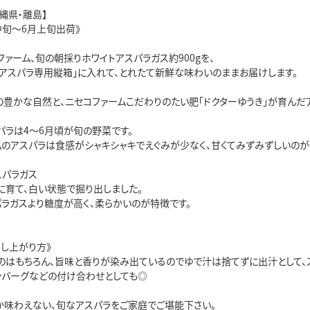
縄県・離島】
月中旬～6月上旬出荷》
ァーム、旬の朝採りホワイトアスパラガス約900gを、
・アスパラ専用縦箱」に入れて、とれたて新鮮な味わいのままお届けします。
の豊かな自然と、ニセコファームこだわりのたい肥「ドクターゆうき」が育んだ
パラは4～6月頃が旬の野菜です。
ムのアスパラは食感がシャキシャキでえぐみが少なく、甘くてみずみずしいのが
スパラガス
に育て、白い状態で掘り出しました。
パラガスより糖度が高く、柔らかいのが特徴です。
召し上がり方》
のはもちろん、旨味と香りが染み出ているのでゆで汁は捨てずに出汁として、
ンバーグなどの付け合わせとしても◎
か味わえない、旬なアスパラをご家庭でご堪能下さい。