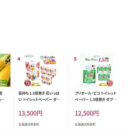
産
長持ち 1.5倍巻き 花いっぱ
プリオール・ピコ トイレット
ろこ
い トイレットペーパー ダブ
ペーパー 1.5倍巻き ダブル
26
ル 45ｍ 計72ロール 全18
45m 12ロール 6パック 日
13,500
円
12,500
円
きび
種 花柄 プリント ハーブ 香り
本製 まとめ買い リサイクル
 甘い
付き 日本製 まとめ買い 防災
防災 常備品 トイレ トイレッ
産直
常備品 ペーパー エコ 日用
トペーパー 消耗品 日用品
北海道倶知安町
北海道倶知安町
雑貨 消耗品 備蓄 送料無料
備蓄 送料無料 北海道 倶知