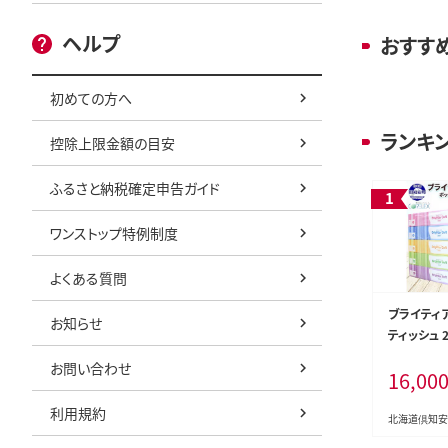
ヘルプ
おすす
初めての方へ
ランキ
控除上限金額の目安
ふるさと納税確定申告ガイド
ワンストップ特例制度
よくある質問
ブライティア
お知らせ
ティッシュ 2
箱 日本製 
お問い合わせ
16,00
シュ リサイ
備品 日用
利用規約
必需品 備蓄
北海道倶知安
海道 倶知