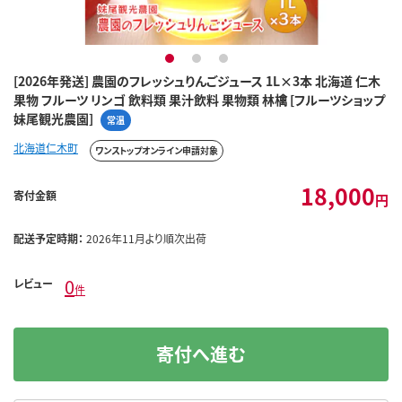
1
2
3
[2026年発送] 農園のフレッシュりんごジュース 1L×3本 北海道 仁木
果物 フルーツ リンゴ 飲料類 果汁飲料 果物類 林檎 [フルーツショップ
妹尾観光農園]
常温
北海道仁木町
ワンストップオンライン申請対象
18,000
寄付金額
円
配送予定時期：
2026年11月より順次出荷
0
レビュー
件
寄付へ進む