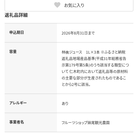
お気に入り
返礼品詳細
申込期日
2026年8月31日まで
容量
林檎ジュース 1L×3本 ※ふるさと納税
返礼品地場産品基準(平成31年総務省告
示第179号第5条)のうち該当する類型につ
いて 仁木町内において返礼品等の原材料
の主要な部分が生産されたものであるこ
とから2号に該当。
アレルギー
あり
事業者名
フルーツショップ妹尾観光農園