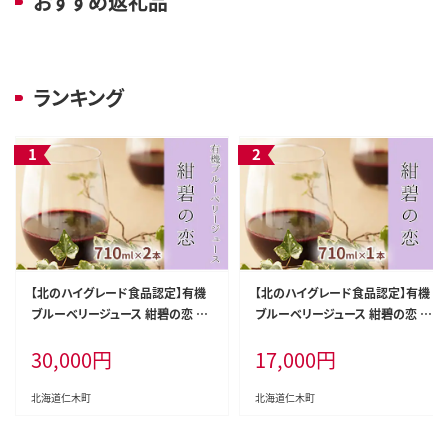
おすすめ返礼品
ランキング
【北のハイグレード食品認定】有機
【北のハイグレード食品認定】有機
ブルーベリージュース 紺碧の恋 71
ブルーベリージュース 紺碧の恋 71
0ml×2本 化粧箱入り 果汁飲料 野
0ml×1本 化粧箱入り 果汁飲料 野
30,000
円
17,000
円
菜飲料 飲料 ジュース ブルーベリ
菜飲料 飲料 ジュース ブルーベリ
ー 果物 くだもの [株式会社 自然農
ー 果物 くだもの [株式会社 自然農
園]
園]
北海道仁木町
北海道仁木町