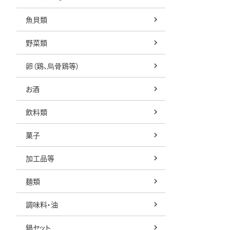
魚貝類
野菜類
卵（鶏、烏骨鶏等）
お酒
飲料類
菓子
加工品等
麺類
調味料・油
鍋セット