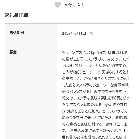
お気に入り
返礼品詳細
申込期日
2027年6月1日まで
容量
グリーンアスパラ2kg サイズ：M ■お料理
の幅が広がるアスパラガス ・太めのアスパ
ラは甘くてジューシー！天ぷらがおすすめ
甘みが強くジューシーで、天ぷらにするとそ
の美味しさがさらに引き立ちます。サクッと
した衣とアスパラのジューシーな食感が絶
妙なバランスがお口の中で広がります。 ・
細めのアスパラは風味を楽しむ料理にぴっ
たり アスパラ本来の風味は炒め物や肉巻
き、焼きそばなどに加えると、アスパラガス
の香りを存分に楽しんでいただけます。繊
細な食感と風味が料理を一層引き立てま
す。 【お申込み前に必ずお読みください】
●お礼の品をお受取いただきましたら、す