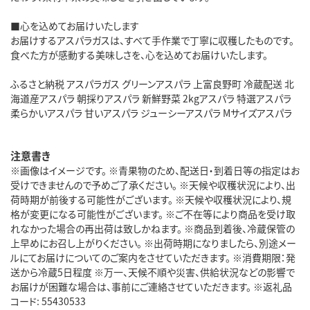
■心を込めてお届けいたします
お届けするアスパラガスは、すべて手作業で丁寧に収穫したものです。
食べた方が感動する美味しさを、心を込めてお届けいたします。
ふるさと納税 アスパラガス グリーンアスパラ 上富良野町 冷蔵配送 北
海道産アスパラ 朝採りアスパラ 新鮮野菜 2kgアスパラ 特選アスパラ
柔らかいアスパラ 甘いアスパラ ジューシーアスパラ Mサイズアスパラ
注意書き
※画像はイメージです。 ※青果物のため、配送日・到着日等の指定はお
受けできませんので予めご了承ください。 ※天候や収穫状況により、出
荷時期が前後する可能性がございます。 ※天候や収穫状況により、規
格が変更になる可能性がございます。 ※ご不在等により商品を受け取
れなかった場合の再出荷は致しかねます。 ※商品到着後、冷蔵保管の
上早めにお召し上がりください。 ※出荷時期になりましたら、別途メー
ルにてお届けについてのご案内をさせていただきます。 ※消費期限：発
送から冷蔵5日程度 ※万一、天候不順や災害、供給状況などの影響で
お届けが困難な場合は、事前にご連絡させていただきます。 ※返礼品
コード: 55430533