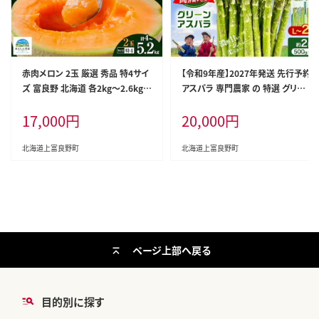
赤肉メロン 2玉 厳選 秀品 特4サイ
【令和9年産】2027年発送 先行予約
ズ 富良野 北海道 各2kg～2.6kg 2
アスパラ 専門農家 の 特選 グリー
玉 セット ファーム富良野 メロン め
ンアスパラ 2kg L～2L アスパラガ
17,000
円
20,000
円
ろん 果物 くだもの フルーツ デザ
ス 原農園 朝採りアスパラ 野菜 北
ート 旬の果物 旬のフルーツ
海道 上富良野町 グリーンアスパラ
北海道上富良野町
北海道上富良野町
ページ上部へ戻る
目的別に探す