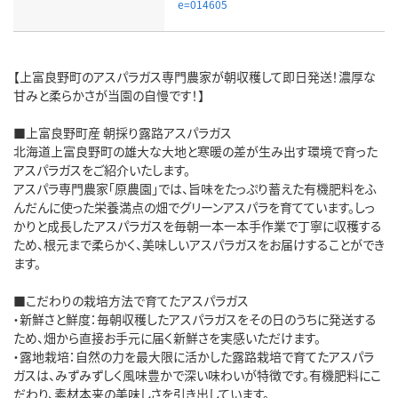
e=014605
【上富良野町のアスパラガス専門農家が朝収穫して即日発送！濃厚な
甘みと柔らかさが当園の自慢です！】
■上富良野町産 朝採り露路アスパラガス
北海道上富良野町の雄大な大地と寒暖の差が生み出す環境で育った
アスパラガスをご紹介いたします。
アスパラ専門農家「原農園」では、旨味をたっぷり蓄えた有機肥料をふ
んだんに使った栄養満点の畑でグリーンアスパラを育てています。しっ
かりと成長したアスパラガスを毎朝一本一本手作業で丁寧に収穫する
ため、根元まで柔らかく、美味しいアスパラガスをお届けすることができ
ます。
■こだわりの栽培方法で育てたアスパラガス
・新鮮さと鮮度：毎朝収穫したアスパラガスをその日のうちに発送する
ため、畑から直接お手元に届く新鮮さを実感いただけます。
・露地栽培：自然の力を最大限に活かした露路栽培で育てたアスパラ
ガスは、みずみずしく風味豊かで深い味わいが特徴です。有機肥料にこ
だわり、素材本来の美味しさを引き出しています。