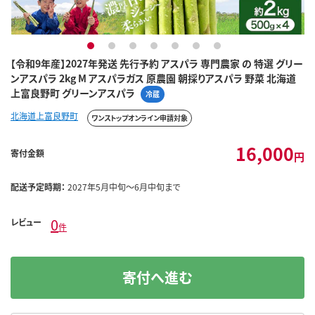
1
2
3
4
5
6
7
【令和9年産】2027年発送 先行予約 アスパラ 専門農家 の 特選 グリー
ンアスパラ 2kg M アスパラガス 原農園 朝採りアスパラ 野菜 北海道
上富良野町 グリーンアスパラ
冷蔵
北海道上富良野町
ワンストップオンライン申請対象
16,000
寄付金額
円
配送予定時期：
2027年5月中旬～6月中旬まで
0
レビュー
件
寄付へ進む