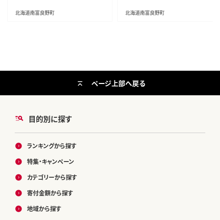
ット 詰合せ お肉 肉の加工品 おか
ず お弁当 おつまみ ジャーキー 缶
北海道南富良野町
北海道南富良野町
詰
ページ上部へ戻る
目的別に探す
ランキングから探す
特集・キャンペーン
カテゴリーから探す
寄付金額から探す
地域から探す