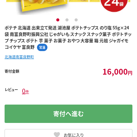
1
2
3
ポテチ 北海道 出来立て発送 湖池屋 ポテトチップス のり塩 55g×24
袋 南富良野町振興公社 じゃがいも スナック スナック菓子 ポテトチッ
プ チップス ポテト 芋 菓子 お菓子 おやつ 大容量 箱 元祖 ジャガイモ
コイケヤ 富良野
常温
北海道南富良野町
16,000
寄付金額
円
0
レビュー
件
寄付へ進む
お気に入り