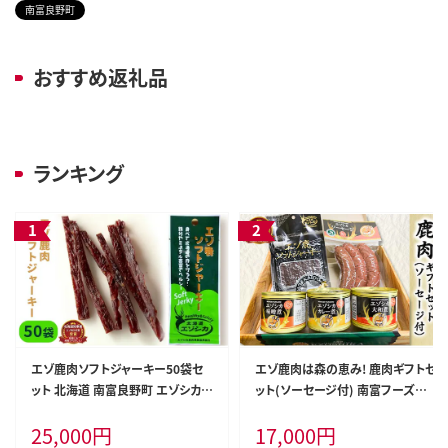
南富良野町
おすすめ返礼品
ランキング
エゾ鹿肉ソフトジャーキー50袋セ
エゾ鹿肉は森の恵み! 鹿肉ギフトセ
ット 北海道 南富良野町 エゾシカ
ット(ソーセージ付) 南富フーズ株
鹿 鹿肉 ジャーキー ソフトジャーキ
式会社 鹿肉 ジビエ 鹿 詰め合わせ
25,000
円
17,000
円
ー おつまみ おやつ 加工食品 お肉
肉 北海道 南富良野町 エゾシカ セ