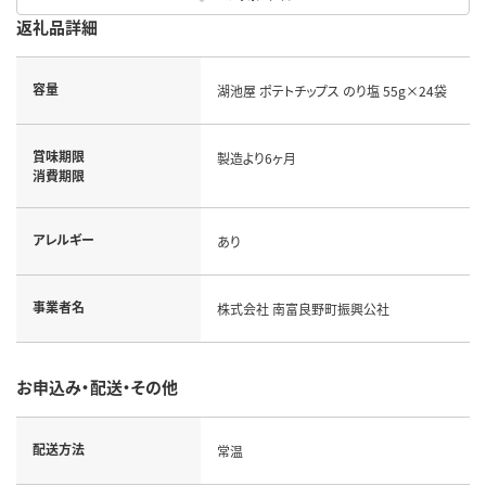
返礼品詳細
容量
湖池屋 ポテトチップス のり塩 55g×24袋
賞味期限
製造より6ヶ月
消費期限
アレルギー
あり
事業者名
株式会社 南富良野町振興公社
お申込み・配送・その他
配送方法
常温