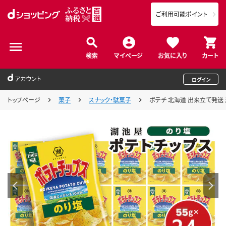
ご利用可能ポイント
検索
マイページ
お気に入り
カート
アカウント
ログイン
トップページ
菓子
スナック・駄菓子
ポテチ 北海道 出来立て発送 