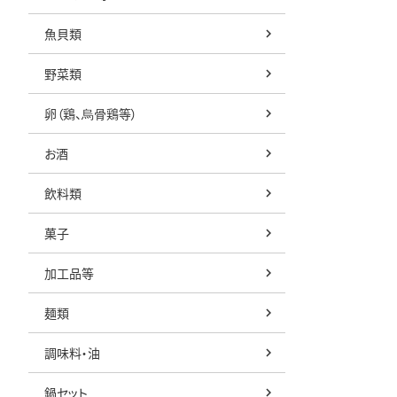
魚貝類
野菜類
卵（鶏、烏骨鶏等）
お酒
飲料類
菓子
加工品等
麺類
調味料・油
鍋セット