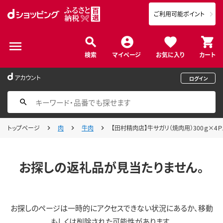
ご利用可能ポイント
検索
マイページ
お気に入り
カート
アカウント
ログイン
トップページ
肉
牛肉
【田村精肉店】牛サガリ（焼肉用）300ｇ×4Ｐ／Ｃ 
お探しの返礼品が見当たりません。
お探しのページは一時的にアクセスできない状況にあるか、移動
もしくは削除された可能性があります。