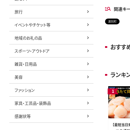
関連キ
旅行
湧別町
イベントやチケット等
地域のお礼の品
おすす
スポーツ・アウトドア
雑貨・日用品
ランキ
美容
ファッション
家具・工芸品・装飾品
感謝状等
【最短当日