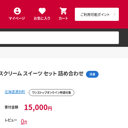
ご利用可能ポイント
マイページ
お気に入り
カート
イスクリーム スイーツ セット 詰め合わせ
冷凍
北海道湧別町
ワンストップオンライン申請対象
15,000
寄付金額
円
0
レビュー
件