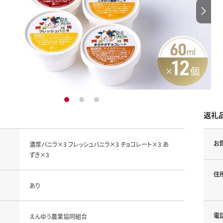
1
2
3
返礼
お
濃厚バニラ×3 フレッシュバニラ×3 チョコレート×3 あ
ずき×3
住
あり
電
えんゆう農業協同組合