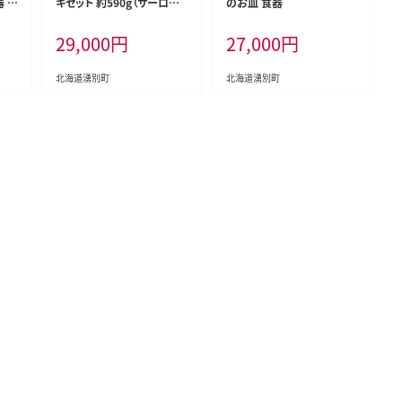
 工
キセット 約590g（サーロイン
のお皿 食器
ステーキ3枚、リブロースステ
29,000
円
27,000
円
ーキ1枚） サーロイン リブロ
ース ステーキ肉 お肉 牛肉
赤身 冷凍 湧別牛 冷凍 国産
北海道湧別町
北海道湧別町
遺伝子 オホーツク 焼肉 バ
ーベキュー