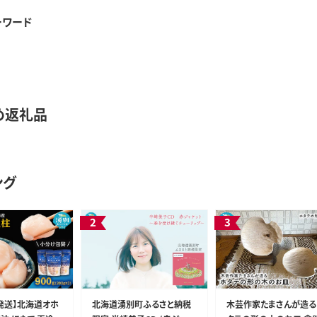
ーワード
め返礼品
ング
発送】北海道オホ
北海道湧別町ふるさと納税
木芸作家たまさんが造る