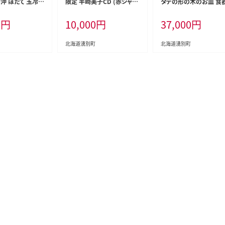
沖 ほたて 玉冷
限定 半崎美子CD (赤ジャケ
タテの形の木のお皿 食器
 900g（300g
ット) ～春を受け継ぐチュー
芸品 手作り
0
円
10,000
円
37,000
円
ホタテ 帆立 ほたて
リップ～ 雑貨 日用品 地域の
ク 海鮮 刺身 貝
お礼の品 カタログ シンガー
魚介類 冷凍 北海
ソングライター 楽曲 作詞作
北海道湧別町
北海道湧別町
曲 ポストカード 音楽 歌