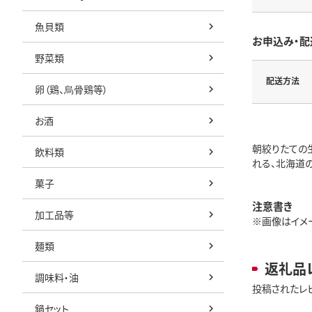
魚貝類
お申込み・配
野菜類
配送方法
卵（鶏、烏骨鶏等）
お酒
朝絞りたての
飲料類
れる、北海道
菓子
注意書き
加工品等
※画像はイメー
麺類
返礼品
調味料・油
投稿されたレ
鍋セット