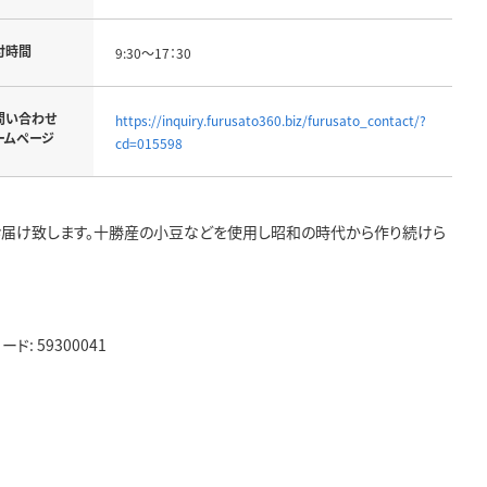
付時間
9:30～17：30
問い合わせ
https://inquiry.furusato360.biz/furusato_contact/?
ームページ
cd=015598
お届け致します。十勝産の小豆などを使用し昭和の時代から作り続けら
 59300041