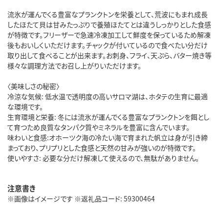
流氷が運んでくる豊富なプランクトンを栄養として、荒波にもまれ成長
したほたて貝は甘みたっぷりで養殖ほたてとは違うしっかりとした食感
が特徴です。フリーザーで急速冷凍加工して鮮度を保っているため解凍
後もおいしくいただけます。チャックが付いているので食べたい分だけ
取り出して食べることが出来ます。お刺身、フライ、天ぷら、バター焼き等
様々な調理方法でお召し上がりいただけます。
〈美味しさの秘密〉
冷涼な気候: 低水温で透明度の高いサロマ湖は、ホタテの生育に最適
な環境です。
生育環境と栄養: 冬には流氷が運んでくる豊富なプランクトンを餌とし
て育つため良質なタンパク質やミネラルを豊富に含んでいます。
味わいと食感:オホーツク海の冷たい海で育まれた帆立は身が引き締
まっており、プリプリとした食感と天然の甘みが強いのが特徴です。
使いやすさ: 必要な分だけ解凍して使えるので、無駄がありません。
注意書き
※画像はイメージです ※返礼品コード: 59300464