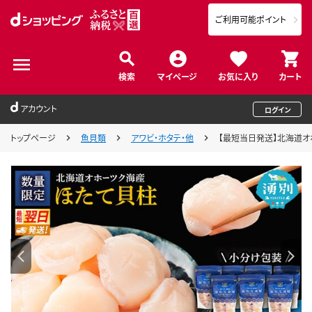
ご利用可能ポイント
検索
マイページ
お気に入り
カート
アカウント
ログイン
トップページ
魚貝類
アワビ・ホタテ・他
【最短当日発送】北海道オホー