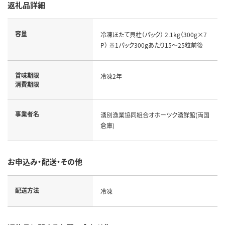
返礼品詳細
容量
冷凍ほたて貝柱（パック） 2.1kg（300g×7
P） ※1パック300gあたり15～25粒前後
賞味期限
冷凍2年
消費期限
事業者名
湧別漁業協同組合オホーツク湧鮮館(両国
倉庫)
お申込み・配送・その他
配送方法
冷凍