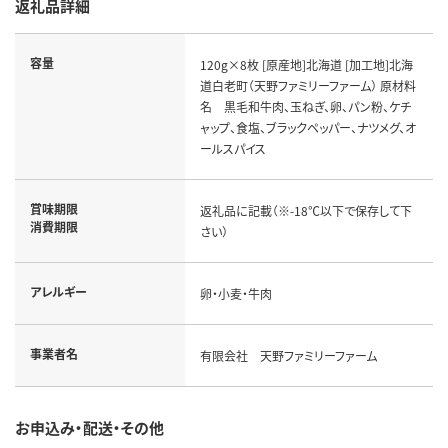
返礼品詳細
容量
120g×8枚 [原産地]北海道 [加工地]北海
道白老町（天野ファミリーファーム） 原材料
名 黒毛和牛肉、玉ねぎ、卵、パン粉、ケチ
ャップ、食塩、ブラックペッパー、ナツメグ、オ
ールスパイス
賞味期限
返礼品に記載（※-18℃以下で保存して下
消費期限
さい）
アレルギー
卵・小麦・牛肉
事業者名
有限会社 天野ファミリーファーム
お申込み・配送・その他