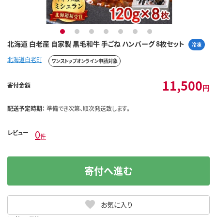
1
2
3
4
5
6
7
北海道 白老産 自家製 黒毛和牛 手ごね ハンバーグ 8枚セット
冷凍
北海道白老町
ワンストップオンライン申請対象
11,500
寄付金額
円
配送予定時期：
準備でき次第、順次発送致します。
0
レビュー
件
寄付へ進む
お気に入り