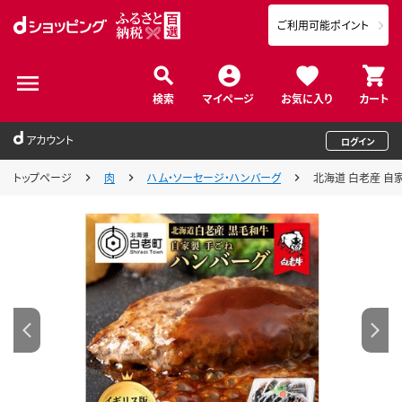
ご利用可能ポイント
検索
マイページ
お気に入り
カート
アカウント
ログイン
トップページ
肉
ハム・ソーセージ・ハンバーグ
北海道 白老産 自家