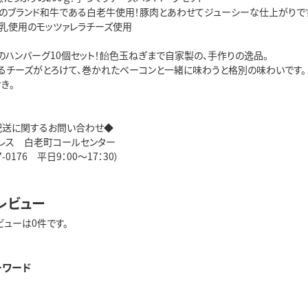
のブランド和牛である白老牛使用！豚肉とあわせてジューシーな仕上がりで
乳使用のモッツァレラチーズ使用
gのハンバーグ10個セット！飴色玉ねぎまで自家製の、手作りの逸品。
るチーズがとろけて、巻かれたベーコンと一緒に味わうと格別の味わいです。
き。
配送に関するお問い合わせ◆
レス 白老町コールセンター
07-0176 平日9：00～17：30）
レビュー
ビューは0件です。
ーワード