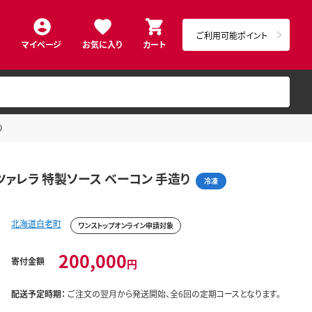
ご利用可能ポイント
マイページ
お気に入り
カート
り
ツァレラ 特製ソース ベーコン 手造り
冷凍
北海道白老町
ワンストップオンライン申請対象
200,000
寄付金額
円
配送予定時期：
ご注文の翌月から発送開始、全6回の定期コースとなります。