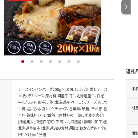
1
2
3
4
5
6
7
返礼
お
チーズインハンバーグ200g×10個、仕上げ用乗せチーズ
10枚、デミソース 原材料 国産牛(牛)：北海道産牛、白老
牛（ブランド 和牛）、 豚：北海道産 ベーコン、チーズ 卵、パ
住
ン粉、塩、胡椒、醤油、ケチャップ、香辛料、砂糖、玉ねぎ、香
辛料 調味料(アミノ酸等) (原材料の一部に小麦を含む)
[原産地]北海道白老町（牛肉）、北海道産（豚肉） [加工地]
北海道室蘭市（北海道BBQ食材通販かねかん竹内） 全6
電
回1か月毎に発送