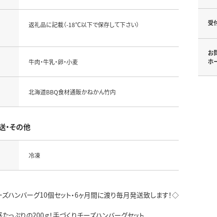
受
返礼品に記載（-18℃以下で保存して下さい）
お
ホ
牛肉・牛乳・卵・小麦
北海道BBQ食材通販かねかん竹内
送・その他
冷凍
ーズハンバーグ10個セット・6ヶ月間に渡り毎月発送致します！◇
たっぷりの200ｇ！手づくりチーズハンバーグセット