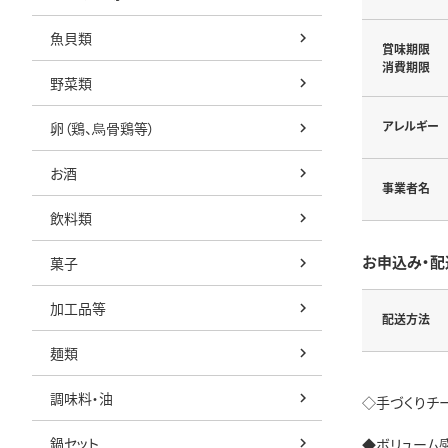
魚貝類
賞味期限
消費期限
野菜類
アレルギー
卵（鶏、烏骨鶏等）
お酒
事業者名
飲料類
お申込み・配
菓子
加工品等
配送方法
麺類
調味料・油
◇手づくりチ
鍋セット
◆ボリューム感