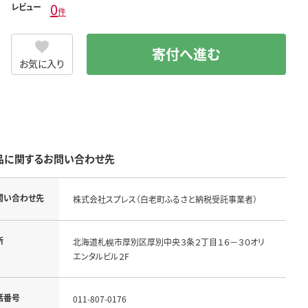
0
レビュー
件
寄付へ進む
お気に入り
品に関するお問い合わせ先
問い合わせ先
株式会社スプレス（白老町ふるさと納税受託事業者）
所
北海道札幌市厚別区厚別中央３条２丁目１６－３０オリ
エンタルビル２F
話番号
011-807-0176