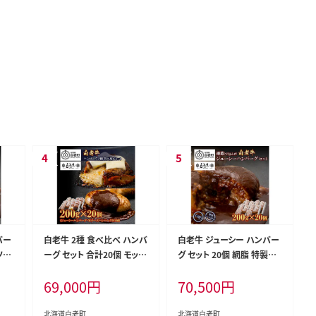
バー
白老牛 2種 食べ比べ ハンバ
白老牛 ジューシー ハンバー
ソー
ーグ セット 合計20個 モッツ
グ セット 20個 網脂 特製ソ
ァレラ ベーコン 網脂 特製ソ
ース 手造り 手ごね
69,000
円
70,500
円
ース 手造り
北海道白老町
北海道白老町