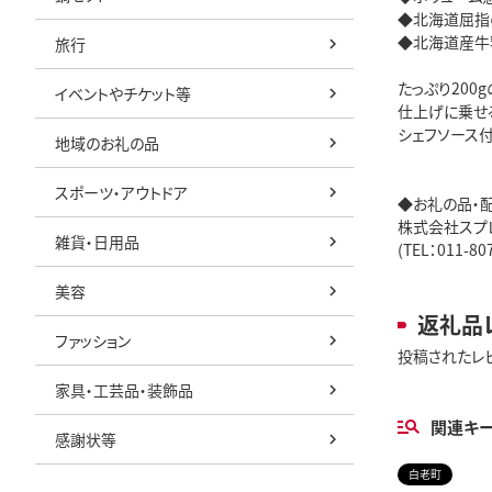
◆北海道屈指
◆北海道産牛
旅行
たっぷり200
イベントやチケット等
仕上げに乗せ
シェフソース付
地域のお礼の品
スポーツ・アウトドア
◆お礼の品・
株式会社スプ
雑貨・日用品
(TEL：011-8
美容
返礼品
ファッション
投稿されたレ
家具・工芸品・装飾品
関連キ
感謝状等
白老町