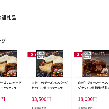
め返礼品
ング
チーズ ハンバーグ
白老牛 Ｗチーズ ハンバーグ
白老牛 ジューシー ハン
個 モッツァレラ 特
セット 10個 モッツァレラ 特
グ セット 5個 網脂 特製
ベーコン 手造り
製ソース ベーコン 手造り
ス 手造り 手ごね
0
円
33,500
円
18,000
円
北海道白老町
北海道白老町