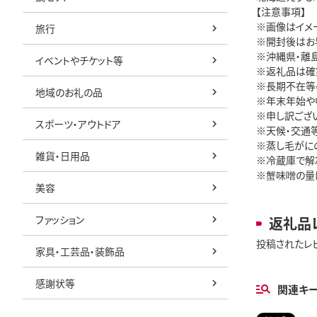
【注意事項】
※画像はイメ
旅行
※開封後はお
※沖縄県・離
イベントやチケット等
※返礼品は確
※長期不在等
地域のお礼の品
※年末年始や
※申し訳ござ
スポーツ・アウトドア
※天候・交通
※蒸し毛がに
雑貨・日用品
※冷蔵庫で解
※蟹味噌の量
美容
ファッション
返礼品
投稿されたレ
家具・工芸品・装飾品
感謝状等
関連キ