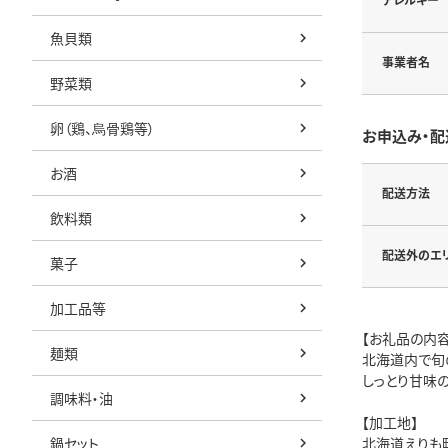
魚貝類
事業者名
野菜類
卵（鶏、烏骨鶏等）
お申込み・配
お酒
配送方法
飲料類
配送外のエ
菓子
加工品等
【お礼品の内容
麺類
北海道内で旬
しっとり甘味
調味料・油
【加工地】
鍋セット
北海道えりも