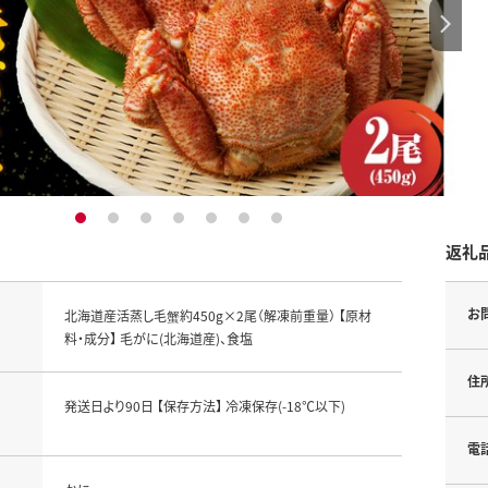
1
2
3
4
5
6
7
返礼
お
北海道産活蒸し毛蟹約450g×2尾（解凍前重量） 【原材
料・成分】 毛がに(北海道産)、食塩
住
発送日より90日 【保存方法】 冷凍保存(-18℃以下)
電