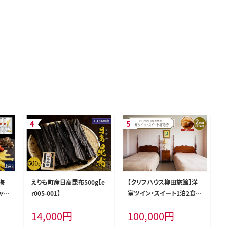
海
えりも町産日高昆布500g【e
【クリフハウス柳田旅館】洋
ャ
r005-001】
室ツイン・スイート1泊2食付
】
2名様【er006-002】
14,000
円
100,000
円