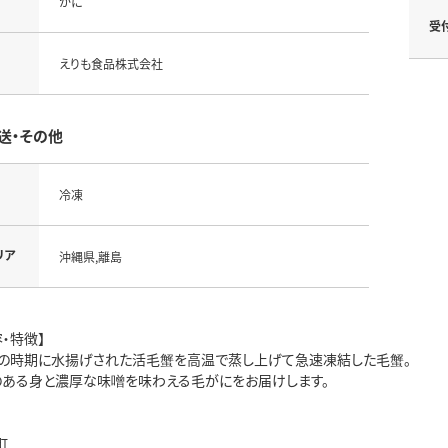
かに
受
えりも食品株式会社
送・その他
冷凍
リア
沖縄県,離島
・特徴】
の時期に水揚げされた活毛蟹を高温で蒸し上げて急速凍結した毛蟹。
のある身と濃厚な味噌を味わえる毛がにをお届けします。
町