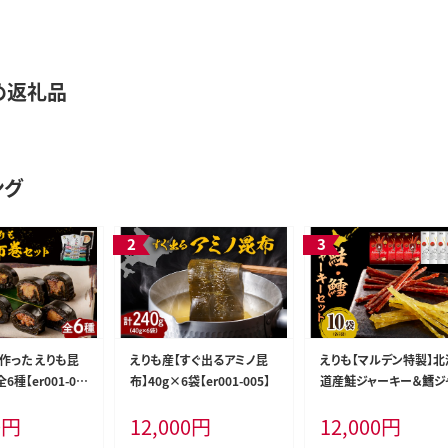
め返礼品
ング
作った えりも昆
えりも産【すぐ出るアミノ昆
えりも【マルデン特製】北
種【er001-00
布】40g×6袋【er001-005】
道産鮭ジャーキー＆鱈ジ
ーキーセット【er002-008
0
円
12,000
円
12,000
円