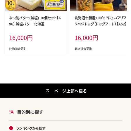
よつ葉バター(減塩) 10個セット【A
北海道十勝産100％！やさいフリフ
96】 減塩バター 北海道
リベジドッグ（ドッグフード）【A52】
16,000
円
16,000
円
北海道音更町
北海道音更町
ページ上部へ戻る
目的別に探す
ランキングから探す