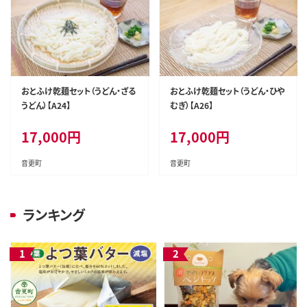
おとふけ乾麺セット（うどん・ざる
おとふけ乾麺セット（うどん・ひや
うどん）【A24】
むぎ）【A26】
17,000
円
17,000
円
音更町
音更町
ランキング