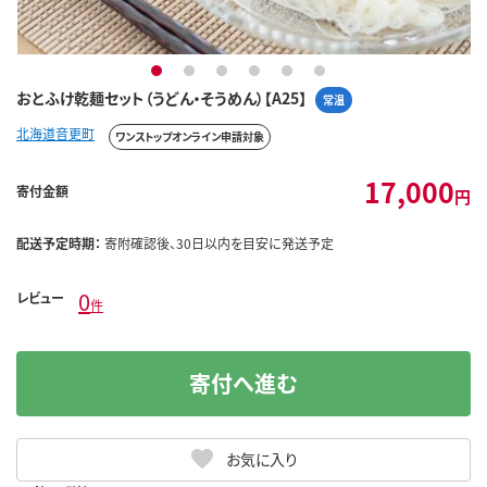
1
2
3
4
5
6
おとふけ乾麺セット（うどん・そうめん）【A25】
常温
北海道音更町
ワンストップオンライン申請対象
17,000
寄付金額
円
配送予定時期：
寄附確認後、30日以内を目安に発送予定
0
レビュー
件
寄付へ進む
お気に入り