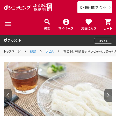
ご利用可能ポイント
検索
マイページ
お気に入り
カート
アカウント
ログイン
トップページ
麺類
うどん
おとふけ乾麺セット（うどん・そうめん）【A