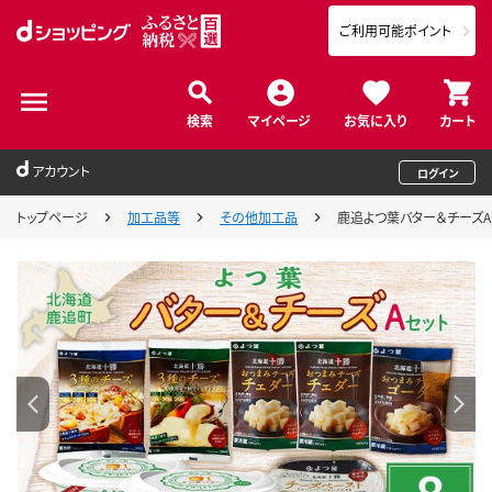
ご利用可能ポイント
検索
マイページ
お気に入り
カート
アカウント
ログイン
トップページ
加工品等
その他加工品
鹿追よつ葉バター＆チーズAセッ