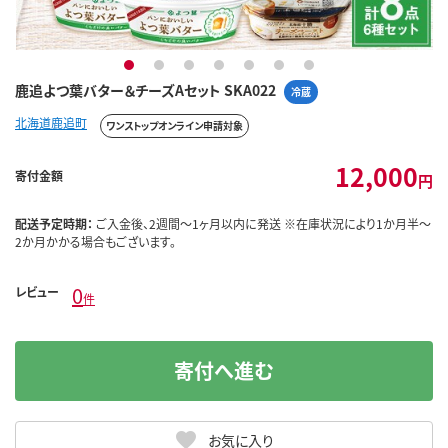
1
2
3
4
5
6
7
鹿追よつ葉バター＆チーズAセット SKA022
冷蔵
北海道鹿追町
ワンストップオンライン申請対象
12,000
寄付金額
円
配送予定時期：
ご入金後、2週間～1ヶ月以内に発送 ※在庫状況により1か月半～
2か月かかる場合もございます。
0
レビュー
件
寄付へ進む
お気に入り