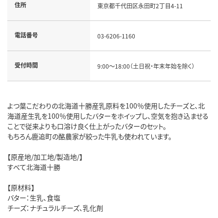
住所
東京都千代田区永田町2丁目4-11
電話番号
03-6206-1160
受付時間
9:00～18:00（土日祝・年末年始を除く）
よつ葉こだわりの北海道十勝産乳原料を100％使用したチーズと、北
海道産生乳を100％使用したバターをホイップし、空気を抱き込ませる
ことで従来よりも口溶け良く仕上がったバターのセット。
もちろん鹿追町の酪農家が絞った牛乳も使われています。
【原産地/加工地/製造地/】
すべて北海道十勝
【原材料】
バター：生乳、食塩
チーズ：ナチュラルチーズ、乳化剤