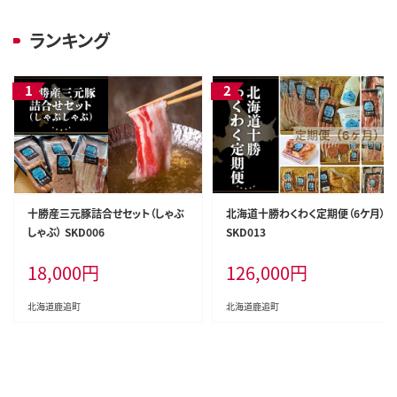
ランキング
十勝産三元豚詰合せセット（しゃぶ
北海道十勝わくわく定期便（6ケ月）
しゃぶ） SKD006
SKD013
18,000
円
126,000
円
北海道鹿追町
北海道鹿追町