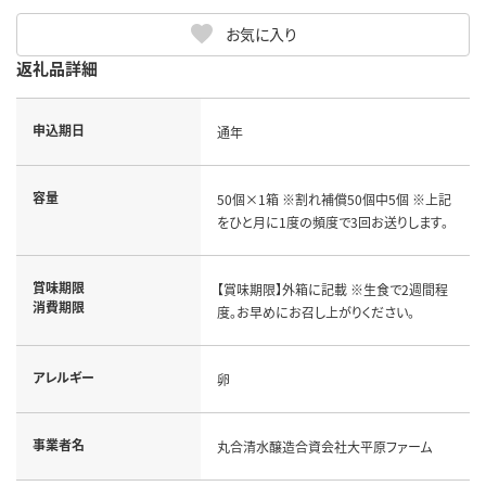
お気に入り
返礼品詳細
申込期日
通年
容量
50個×1箱 ※割れ補償50個中5個 ※上記
をひと月に1度の頻度で3回お送りします。
賞味期限
【賞味期限】外箱に記載 ※生食で2週間程
消費期限
度。お早めにお召し上がりください。
アレルギー
卵
事業者名
丸合清水醸造合資会社大平原ファーム