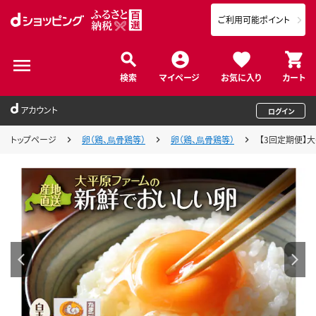
ご利用可能ポイント
検索
マイページ
お気に入り
カート
アカウント
ログイン
トップページ
卵（鶏、烏骨鶏等）
卵（鶏、烏骨鶏等）
【3回定期便】