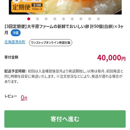
1
2
3
4
5
6
7
8
9
【3回定期便】大平原ファームの新鮮でおいしい卵 計50個(白卵)×3ヶ
月
冷蔵
北海道清水町
ワンストップオンライン申請対象
40,000
寄付金額
円
配送予定時期：
初回は入金確認後翌月より発送開始し、以降は毎月、初回発送と
同じ時期を目安に発送いたします。 ※注文状況などにより、発送が遅れる場合が
あります。
0
レビュー
件
寄付へ進む