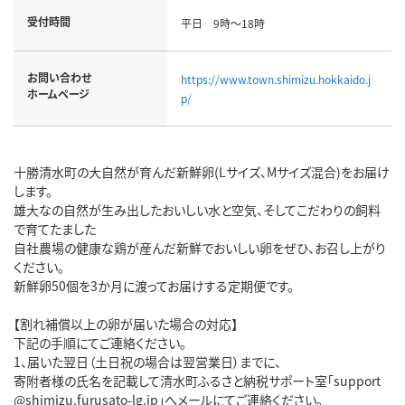
受付時間
平日 9時～18時
お問い合わせ
https://www.town.shimizu.hokkaido.j
ホームページ
p/
十勝清水町の大自然が育んだ新鮮卵(Lサイズ、Mサイズ混合)をお届け
します。
雄大なの自然が生み出したおいしい水と空気、そしてこだわりの飼料
で育てたました
自社農場の健康な鶏が産んだ新鮮でおいしい卵をぜひ、お召し上がり
ください。
新鮮卵50個を3か月に渡ってお届けする定期便です。
【割れ補償以上の卵が届いた場合の対応】
下記の手順にてご連絡ください。
1、届いた翌日（土日祝の場合は翌営業日）までに、
寄附者様の氏名を記載して清水町ふるさと納税サポート室「support
@shimizu.furusato-lg.jp」へメールにてご連絡ください。