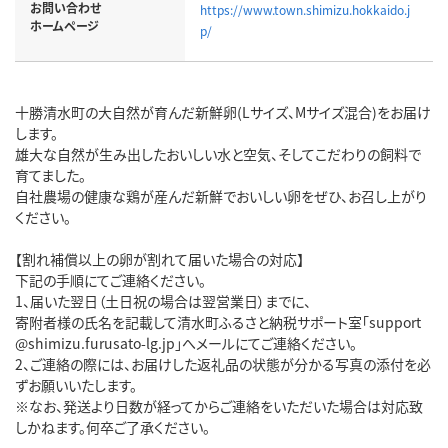
お問い合わせ
https://www.town.shimizu.hokkaido.j
ホームページ
p/
十勝清水町の大自然が育んだ新鮮卵(Lサイズ、Mサイズ混合)をお届け
します。
雄大な自然が生み出したおいしい水と空気、そしてこだわりの飼料で
育てました。
自社農場の健康な鶏が産んだ新鮮でおいしい卵をぜひ、お召し上がり
ください。
【割れ補償以上の卵が割れて届いた場合の対応】
下記の手順にてご連絡ください。
1、届いた翌日（土日祝の場合は翌営業日）までに、
寄附者様の氏名を記載して清水町ふるさと納税サポート室「support
@shimizu.furusato-lg.jp」へメールにてご連絡ください。
2、ご連絡の際には、お届けした返礼品の状態が分かる写真の添付を必
ずお願いいたします。
※なお、発送より日数が経ってからご連絡をいただいた場合は対応致
しかねます。何卒ご了承ください。