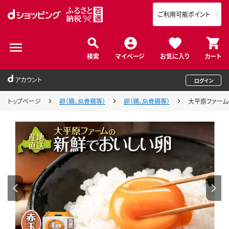
ご利用可能ポイント
検索
マイページ
お気に入り
カート
アカウント
ログイン
トップページ
卵（鶏、烏骨鶏等）
卵（鶏、烏骨鶏等）
大平原ファーム