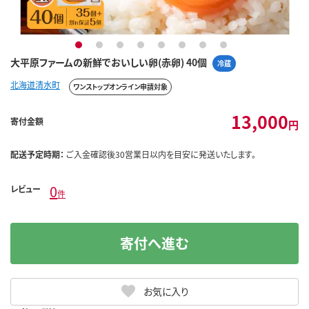
1
2
3
4
5
6
7
8
大平原ファームの新鮮でおいしい卵(赤卵) 40個
冷蔵
北海道清水町
ワンストップオンライン申請対象
13,000
寄付金額
円
配送予定時期：
ご入金確認後30営業日以内を目安に発送いたします。
0
レビュー
件
寄付へ進む
お気に入り