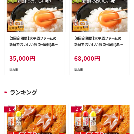
【3回定期便】大平原ファームの
【6回定期便】大平原ファームの
新鮮でおいしい卵 計40個(赤卵)
新鮮でおいしい卵 計40個(赤卵)
×3ヶ月
×6ヶ月
35,000
円
68,000
円
清水町
清水町
ランキング