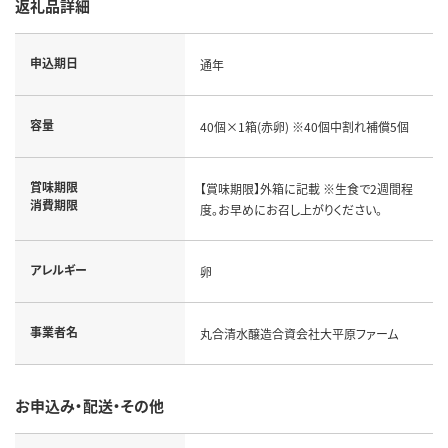
返礼品詳細
申込期日
通年
容量
40個×1箱(赤卵) ※40個中割れ補償5個
賞味期限
【賞味期限】外箱に記載 ※生食で2週間程
消費期限
度。お早めにお召し上がりください。
アレルギー
卵
事業者名
丸合清水醸造合資会社大平原ファーム
お申込み・配送・その他