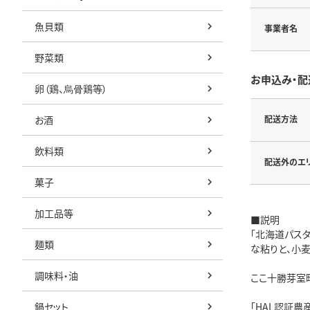
魚貝類
事業者名
野菜類
お申込み・配
卵（鶏、烏骨鶏等）
お酒
配送方法
飲料類
配送外のエ
菓子
加工品等
■説明
「北海道パス
麺類
な粘りと、小
調味料・油
ここ十勝芽室
鍋セット
「HAL認証