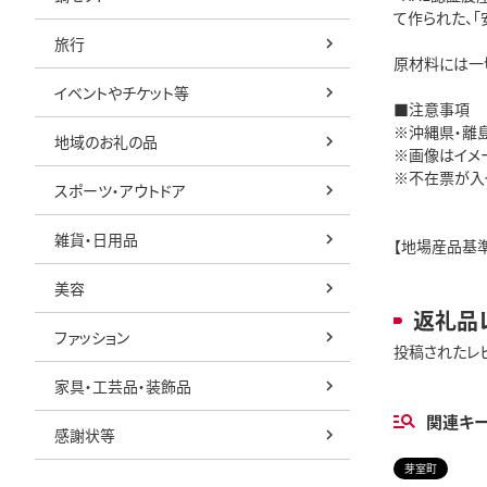
て作られた、
旅行
原材料には一
イベントやチケット等
■注意事項
※沖縄県・離
地域のお礼の品
※画像はイメ
※不在票が入
スポーツ・アウトドア
雑貨・日用品
【地場産品基
美容
返礼品
ファッション
投稿されたレ
家具・工芸品・装飾品
関連キ
感謝状等
芽室町