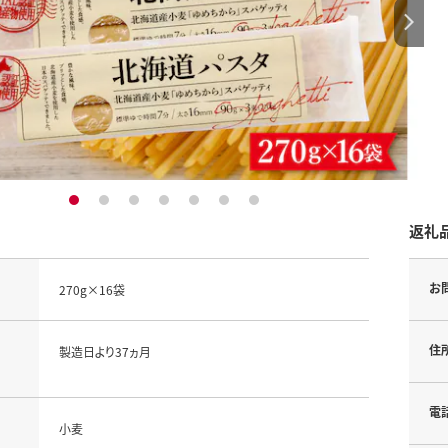
1
2
3
4
5
6
7
返礼
お
270g×16袋
住
製造日より37ヵ月
電
小麦