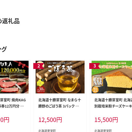
め返礼品
ング
芽室町 焼肉KAG
北海道十勝芽室町 なまら十
北海道十勝芽室町 北海
事券12万円分 me
勝野のごぼう茶 3パック me
別栽培米粉チーズケーキ
001-008c
e063-005c
00
円
12,500
円
15,500
円
北海道芽室町
北海道芽室町