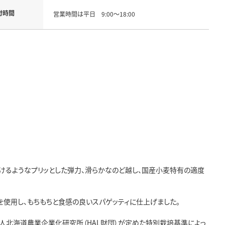
付時間
営業時間は平日 9:00～18:00
弾けるようなプリッとした弾力、滑らかなのど越し、国産小麦特有の適度
を使用し、もちもちと食感の良いスパゲッティに仕上げました。
団法人北海道農業企業化研究所（HAL財団）が定めた特別栽培基準によっ