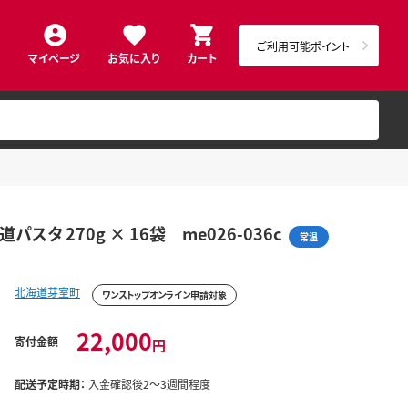
ご利用可能ポイント
マイページ
お気に入り
カート
 270g × 16袋 me026-036c
常温
北海道芽室町
ワンストップオンライン申請対象
22,000
寄付金額
円
配送予定時期：
入金確認後2～3週間程度