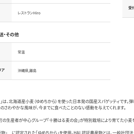
受
レストランHiro
送・その他
常温
リア
沖縄県,離島
タ」は、北海道産小麦（ゆめちから）を使った日本発の国産スパゲッティです。
麦のさわやかな風味が、今までに食べたことのない感動を与えてくれます。
町の生産者が中心グループ「十勝はる麦の会」が特別栽培により育てた小麦
農産物」 に認定された「ゆめちから」を使用。HAL認証農産物とは、一般社