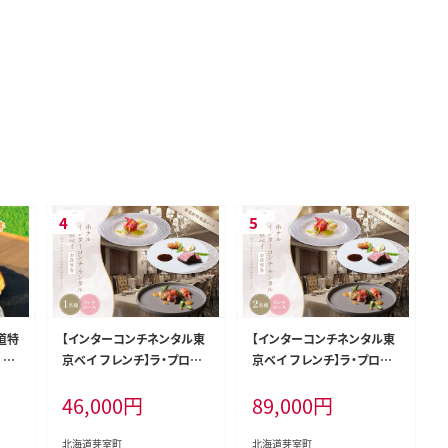
道特
【インターコンチネンタル東
【インターコンチネンタル東
 m
京ベイ フレンチ】ラ・プロヴ
京ベイ フレンチ】ラ・プロヴ
ァンス 洗練された南仏プロ
ァンス 洗練された南仏プロ
46,000
円
89,000
円
ヴァンスの気品を感じる料
ヴァンスの気品を感じる料
理【芽室町ランチコース】お
理【芽室町ランチコース】お
食事券1名様 me061-022c
食事券2名様 me061-023c
北海道芽室町
北海道芽室町