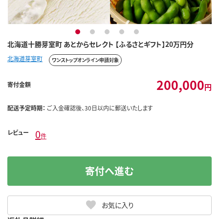
1
2
3
4
5
北海道十勝芽室町 あとからセレクト 【ふるさとギフト】20万円分
北海道芽室町
ワンストップオンライン申請対象
200,000
寄付金額
円
配送予定時期：
ご入金確認後、30日以内に郵送いたします
0
レビュー
件
寄付へ進む
お気に入り