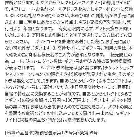
住所となります。 3. あとからセレクト【ふるさとギフト】の専用サイトに
て、ギフトコード・お名前・メールアドレスを入力しギフトポイントに交換
4. ゆっくり返礼品をお選びください。お選び頂いた謝礼品がお手元に届
きます。 ■ ご利用にあたっての注意点 1. ギフト交換の有効期限は、発
行日より1年間となります。 有効期限内に必ず、ギフト交換をお願い
いたします。 2. 寄附後にお引越しなどを予定されている方は必ずお知
らせください。 ギフトコードを郵送でお送りした際に、お手元に届か
ない可能性がございます。 3. 交換サイトにてギフト券ご利用の際は、本
人確認の為、寄附者様氏名のご入力が必須となります。 転売防止の
為、コードご入力・ログイン後は、ギフト券お申込み時の寄附者様情報
が表示されます。 ※ギフト券の転売は固く禁じます。(チケットショップ
やネットオークションでの販売を含む)転売が発見された場合、そのギフ
ト券は無効とさせて頂きます。 ■ あとからセレクト【ふるさとギフト】は、
ふるさとギフト券にご寄附いただき、後日専用交換サイトにて、芽室町
自慢の特産品に交換することが可能です。 ■あとからセレクト【ふるさ
とギフト】の設定金額は、1万円～100万円までございます。 ※ネット環
境の無い方はお申込み出来ませんのでご注意ください。 （ギフトの商品
を書面やお電話などでお申し込みいただく事は出来ません） ※ギフト
サイトに掲載の商品数・特産品は、随時変動いたします。
【地場産品基準】総務省告示第179号第5条第99号