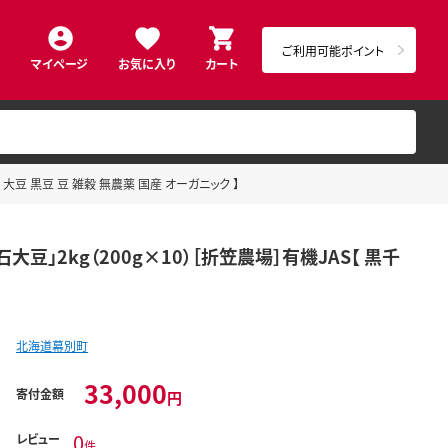
ご利用可能ポイント
マイページ
お気に入り
カート
大豆 黒豆 豆 雑穀 無農薬 国産 オーガニック 】
豆」2kg（200g×10）［折笠農場］有機JAS【 黒千
北海道幕別町
33,000
寄付金額
円
0
レビュー
件