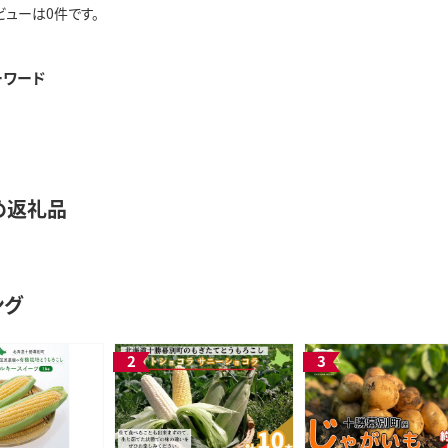
ビューは0件です。
ーワード
め返礼品
ング