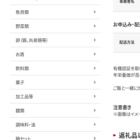
事業者名
魚貝類
お申込み・配
野菜類
卵（鶏、烏骨鶏等）
配送方法
お酒
飲料類
有機認証を取
年栄養価が高
菓子
ご飯と一緒に
加工品等
注意書き
麺類
※画像はイメージ
調味料・油
返礼品
鍋セット