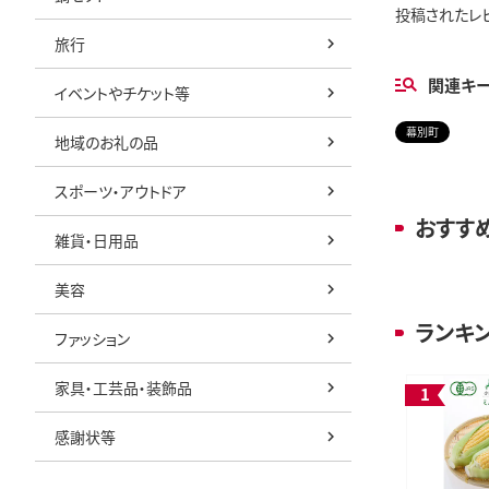
投稿されたレ
旅行
関連キ
イベントやチケット等
幕別町
地域のお礼の品
スポーツ・アウトドア
おすす
雑貨・日用品
美容
ランキ
ファッション
家具・工芸品・装飾品
感謝状等