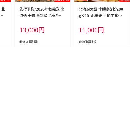
 北
先行予約/2026年秋発送 北
北海道大豆 十勝きな粉200
がい
海道 十勝 幕別産 じゃがい
g×10［小田壱］【 加工食品
農
も 北海こがね 約10kg 【横
きなこ きな粉 美容 健康食品
13,000
円
11,000
円
崩れ
山農園】 野菜 根菜 フライド
タンパク質 栄養 スイーツ ヨ
料理
ポテト ポテトチップス 変色
ーグルト プロテイン お菓子
 北
しにくい 煮崩れしにくい 黄
北海道産 北海道 十勝 幕別
北海道幕別町
北海道幕別町
金色 北海道のジャガイモ
】