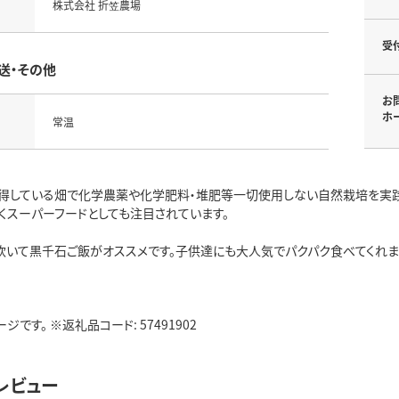
株式会社 折笠農場
受
送・その他
お
ホ
常温
得している畑で化学農薬や化学肥料・堆肥等一切使用しない自然栽培を実践
くスーパーフードとしても注目されています。
炊いて黒千石ご飯がオススメです。子供達にも大人気でパクパク食べてくれま
です。 ※返礼品コード: 57491902
レビュー