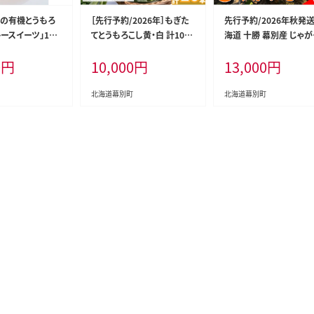
の有機とうもろ
［先行予約/2026年］もぎた
先行予約/2026年秋発送
ースイーツ」16
てとうもろこし黄・白 計10本
海道 十勝 幕別産 じゃ
勝幕別】《2026
セット [北海道ホープランド
も とうや 約10kg 【横山
0
円
10,000
円
13,000
円
開始先行予約》【
農場]【 とうきび トウモロコ
園】 野菜 根菜 食材 煮
ン コーン とう
シ とうもろこし 野菜 夏野菜
しにくい サラダ 煮込み
うきび 黄色 野菜
フルーツ 北海道 十勝 幕別
肉じゃが カレー シチュー
北海道幕別町
北海道幕別町
幕別町 】
】
海道のジャガイモ