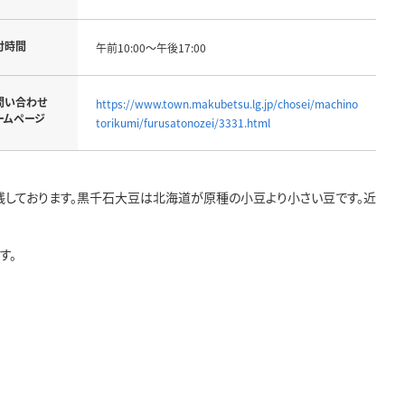
付時間
午前10:00～午後17:00
問い合わせ
https://www.town.makubetsu.lg.jp/chosei/machino
ームページ
torikumi/furusatonozei/3331.html
しております。黒千石大豆は北海道が原種の小豆より小さい豆です。近
す。