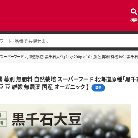
検索
スーパーフード 北海道原種「黒千石大豆」2kg（200g×10）［折笠農場］有機JAS【 黒千石 
 幕別 無肥料 自然栽培 スーパーフード 北海道原種「黒千石大
豆 豆 雑穀 無農薬 国産 オーガニック 】
常温