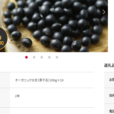
1
2
3
4
5
返礼
お
オーガニック大豆（黒千石）200g×10
住
2年
電