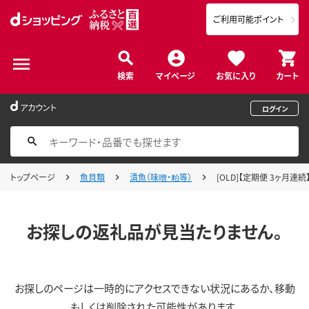
ご利用可能ポイント
検索
マイページ
お気に入り
カート
アカウント
ログイン
トップページ
魚貝類
漬魚（味噌・粕等）
[OLD]【定期便 3ヶ月連
お探しの返礼品が見当たりません。
お探しのページは一時的にアクセスできない状況にあるか、移動
もしくは削除された可能性があります。