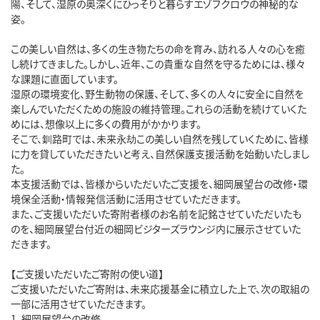
陽、そして、湿原の奥深くにひっそりと暮らすエゾフクロウの神秘的な
姿。
この美しい自然は、多くの生き物たちの命を育み、訪れる人々の心を癒
し続けてきました。しかし、近年、この貴重な自然を守るためには、様々
な課題に直面しています。
湿原の環境変化、野生動物の保護、そして、多くの人々に安全に自然を
楽しんでいただくための施設の維持管理。これらの活動を続けていくた
めには、想像以上に多くの費用がかかります。
そこで、釧路町では、未来永劫この美しい自然を残していくために、皆様
に力を貸していただきたいと考え、自然保護支援活動を始動いたしまし
た。
本支援活動では、皆様からいただいたご支援を、細岡展望台の改修・環
境保全活動・情報発信活動に活用させていただきます。
また、ご支援いただいた寄附者様のお名前を記銘させていただいたも
のを、細岡展望台付近の細岡ビジターズラウンジ内に展示させていた
だきます。
【ご支援いただいたご寄附の使い道】
ご支援いただいたご寄附は、未来応援基金に積立した上で、次の取組の
一部に活用させていただきます。
1. 細岡展望台の改修