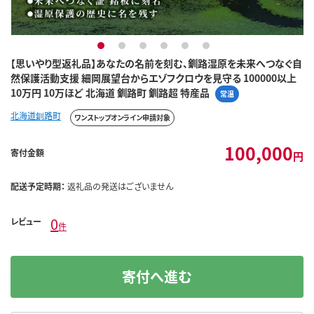
1
2
3
4
5
6
【思いやり型返礼品】あなたの名前を刻む、釧路湿原を未来へつなぐ自
然保護活動支援 細岡展望台からエゾフクロウを見守る 100000以上
10万円 10万ほど 北海道 釧路町 釧路超 特産品
常温
北海道釧路町
ワンストップオンライン申請対象
100,000
寄付金額
円
配送予定時期：
返礼品の発送はございません
0
レビュー
件
寄付へ進む