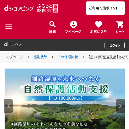
ご利用可能ポイント
検索
マイページ
お気に入り
カート
アカウント
ログイン
トップページ
感謝状等
その他感謝状
【思いやり型返礼品】あなた