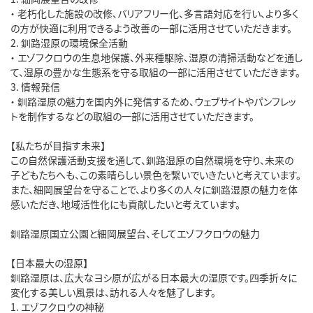
・ 老朽化した施設の改修、バリアフリー化、多言語対応を行い、より多く
の方が快適に利用できるよう改善の一部に活用させていただきます。
2. 釧路湿原の環境保全活動
・ エゾフクロウの生息地保護、外来種駆除、湿原の清掃活動などを通し
て、湿原の豊かな生態系を守る取組の一部に活用させていただきます。
3. 情報発信
・ 釧路湿原の魅力を国内外に発信するため、ウェブサイトやパンフレッ
トを制作するなどの取組の一部に活用させていただきます。
【私たちが目指す未来】
この自然保護活動支援を通して、釧路湿原の自然環境を守り、未来の
子どもたちへも、この素晴らしい景色を繋いでいきたいと考えています。
また、細岡展望台を守ることで、より多くの人々に釧路湿原の魅力を体
感いただき、地域活性化にも貢献したいと考えています。
釧路湿原国立公園と細岡展望台、そしてエゾフクロウの魅力
【日本最大の湿原】
釧路湿原は、広大なヨシ原が広がる日本最大の湿原です。四季折々に
変化する美しい風景は、訪れる人々を魅了します。
1. エゾフクロウの神秘