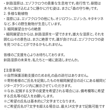
・ 釧路湿原は、エゾフクロウの貴重な生息地です。夜行性で、昼間は
木々に溶け込むように静かに佇む姿は、まさに「森の守り神」です。
2. 多様な動植物
・ 湿原には、エゾフクロウの他にも、オジロワシ、エゾシカ、キタキツネ
など、多くの野生動物が生息しています。
3. 細岡展望台からの絶景
・ 細岡展望台からは、釧路湿原を一望できます。雄大な湿原と、それを
囲む山々の景色は、まさに絶景です。運が良ければ、エゾフクロウの姿
を見つけることができるかもしれません。
皆様のご支援を心よりお待ちしております。
釧路湿原の未来を、私たちと一緒に創造しませんか。
【注意事項】
※自然保護活動支援のためお礼の品の送付はありません。
※寄附者様のご氏名を記銘したものを細岡展望台の近くにある細岡ビ
ジターズラウンジ内に展示させていただきます。
※なお、記銘する文字の変更を希望される場合には、備考欄等に希望
する氏名等の記入をお願いします。
※ご希望の氏名は基本的に7文字までとなります。
※ご希望氏名が7文字を超える場合は、最大14文字まで記銘可能です