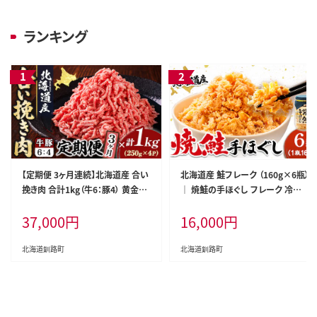
ランキング
【定期便 3ヶ月連続】北海道産 合い
北海道産 鮭フレーク （160g×6瓶）
挽き肉 合計1kg（牛6：豚4） 黄金比
｜ 焼鮭の手ほぐし フレーク 冷凍
ひき肉｜挽肉 挽き肉 ひき肉です 合
スピード発送 すぐ届く すぐ発送 調
37,000
円
16,000
円
挽肉 合挽き肉 豚 肉 豚肉 豚肉ミン
理済み 一人暮らし セット おかず
チ 合挽豚肉 牛 肉 牛肉 牛肉ミンチ
国産 魚介類 海鮮 絶品 人気 笹谷
合挽牛肉 合い挽き 小分け 一人暮
商店 直営 釧之助本店 せんのすけ
北海道釧路町
北海道釧路町
らし セット おかず ハンバーグ 冷凍
秋鮭 秋サケ 手ほぐし 高級 魚介 人
定期便 肉 絶品 人気 ヒロセ 北海道
気 北海道 釧路町 釧路超 特産品
釧路町 釧路超 特産品