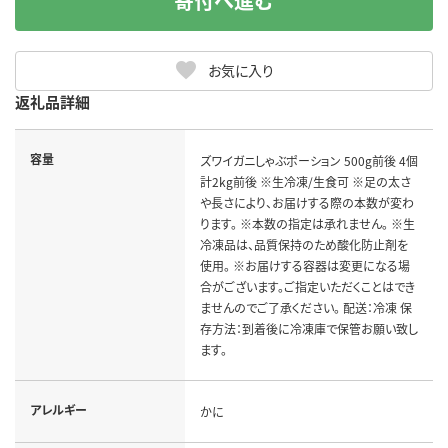
寄付へ進む
お気に入り
返礼品詳細
容量
ズワイガニしゃぶポーション 500g前後 4個
計2kg前後 ※生冷凍/生食可 ※足の太さ
や長さにより、お届けする際の本数が変わ
ります。 ※本数の指定は承れません。 ※生
冷凍品は、品質保持のため酸化防止剤を
使用。 ※お届けする容器は変更になる場
合がございます。ご指定いただくことはでき
ませんのでご了承ください。 配送：冷凍 保
存方法：到着後に冷凍庫で保管お願い致し
ます。
アレルギー
かに