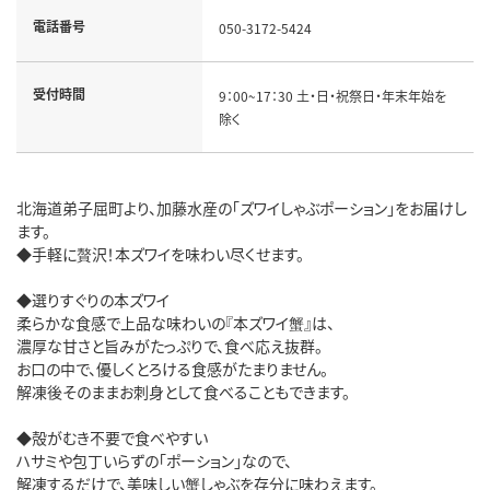
電話番号
050-3172-5424
受付時間
9：00~17：30 土・日・祝祭日・年末年始を
除く
北海道弟子屈町より、加藤水産の「ズワイしゃぶポーション」をお届けし
ます。
◆手軽に贅沢！本ズワイを味わい尽くせます。
◆選りすぐりの本ズワイ
柔らかな食感で上品な味わいの『本ズワイ蟹』は、
濃厚な甘さと旨みがたっぷりで、食べ応え抜群。
お口の中で、優しくとろける食感がたまりません。
解凍後そのままお刺身として食べることもできます。
◆殻がむき不要で食べやすい
ハサミや包丁いらずの「ポーション」なので、
解凍するだけで、美味しい蟹しゃぶを存分に味わえます。