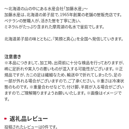
～北海道の山の中にある水産会社「加藤水産」～
加藤水産は、北海道の弟子屈で、1965年創業の老舗の蟹販売店です。
ベテランの蟹職人が、活きた蟹を丁寧に洗い、
ミネラルがたっぷり含まれた摩周湖の名水で釜茹でします。
北海道弟子屈の味とともに、『笑顔と真心』を全国へ発信していきます。
注意書き
※本品につきまして、加工時、出荷前に十分な検品を行っておりますが、
稀に足折れや実入りの悪いものが混入する可能性がございます。 ※正
規品ですが、カニの足は繊細なため、輸送中で折れてしまったり、足の
一部が外れる場合がございますので、ご了承ください。 ※重さは冷凍状
態のものです。 ※重量合わせなどで、付け脚、半肩が入る場合がござい
ますので、ご理解賜りますようお願いいたします。 ※画像はイメージで
す。
返礼品レビュー
投稿されたレビューは0件です。