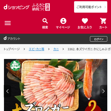
ご利用可能ポイント
検索
マイページ
お気に入り
カート
アカウント
ログイン
トップページ
エビ・カニ等
カニ
3362. 本ズワイガニ かにしゃぶ 