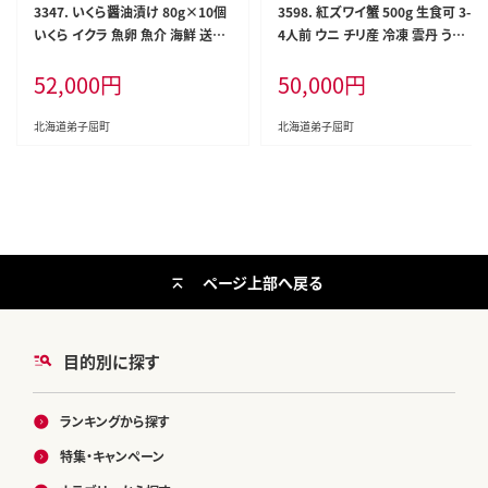
3347. いくら醤油漬け 80g×10個
3598. 紅ズワイ蟹 500g 生食可 3-
いくら イクラ 魚卵 魚介 海鮮 送料
4人前 ウニ チリ産 冷凍 雲丹 うに
無料 北海道 弟子屈町 within202
いくら油漬け いくら イクラ ホタテ
52,000
円
50,000
円
5
帆立 ほたて 海鮮 海鮮丼 海鮮 送料
無料 北海道 弟子屈町
北海道弟子屈町
北海道弟子屈町
ページ上部へ戻る
目的別に探す
ランキングから探す
特集・キャンペーン