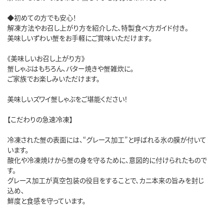
◆初めての方でも安心！
解凍方法やお召し上がり方を紹介した、特製食べ方ガイド付き。
美味しいずわい蟹をお手軽にご賞味いただけます。
《美味しいお召し上がり方》
蟹しゃぶはもちろん、バター焼きや蟹雑炊に。
ご家族でお楽しみいただけます。
美味しいズワイ蟹しゃぶをご堪能ください！
【こだわりの急速冷凍】
冷凍された蟹の表面には、“グレース加工”と呼ばれる氷の膜が付いて
います。
酸化や冷凍焼けから蟹の身を守るために、意図的に付けられたもので
す。
グレース加工が真空包装の役目をすることで、カニ本来の旨みを封じ
込め、
鮮度と食感を守っています。