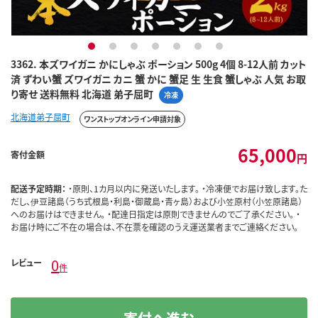
1
2
3
4
5
6
7
3362. 本ズワイガニ かにしゃぶ ポーション 500g 4個 8-12人前 カット
済 ずわい蟹 ズワイガニ カニ 蟹 かに 蟹足 生 生食 蟹しゃぶ 人気 お取
り寄せ 送料無料 北海道 弟子屈町
冷凍
北海道弟子屈町
ワンストップオンライン申請対象
65,000
寄付金額
円
配送予定時期：
・原則、1カ月以内に発送いたします。 ・冷凍便でお届け致します。た
だし、伊豆諸島（うち式根島・利島・御蔵島・青ヶ島）および小笠原村（小笠原諸島）
へのお届けはできません。 ・配達日指定は原則できませんのでご了承ください。 ・
お届け時にご不在の場合は、不在票を確認のうえ運送業者までご連絡ください。
0
レビュー
件