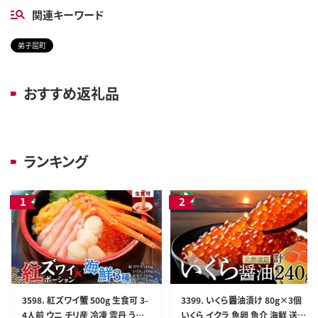
関連キーワード
弟子屈町
おすすめ返礼品
ランキング
3598. 紅ズワイ蟹 500g 生食可 3-
3399. いくら醤油漬け 80g×3個
4人前 ウニ チリ産 冷凍 雲丹 うに
いくら イクラ 魚卵 魚介 海鮮 送料