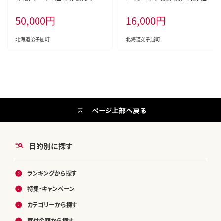
いくら油漬け いくら イクラ ホタテ
無料 北海道 弟子屈町
50,000
円
16,000
円
帆立 ほたて 海鮮 海鮮丼 海鮮 送料
無料 北海道 弟子屈町
北海道弟子屈町
北海道弟子屈町
ページ上部へ戻る
目的別に探す
ランキングから探す
特集・キャンペーン
カテゴリーから探す
寄付金額から探す