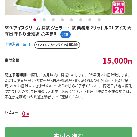
1
2
3
4
5
6
7
8
599.アイスクリーム 抹茶 ジェラート 茶 業務用 2リットル 2L アイス 大
容量 手作り 北海道 弟子屈町
冷凍
北海道弟子屈町
ワンストップオンライン申請対象
15,000
寄付金額
円
配送予定時期：
・原則、１ヵ月以内に発送いたします。 ・冷凍便でお届け致します。
ただし、伊豆諸島（うち式根島・利島・御蔵島・青ヶ島）および小笠原村（小笠原諸
島）へのお届けはできませんので、あらかじめご了承ください。 ・配達日指定は原則
できませんので、ご理解のうえお申し込みください。 ・お届け時にご不在の場合は、
不在票を確認のうえ運送業者までご連絡ください。
0
レビュー
件
寄付へ進む