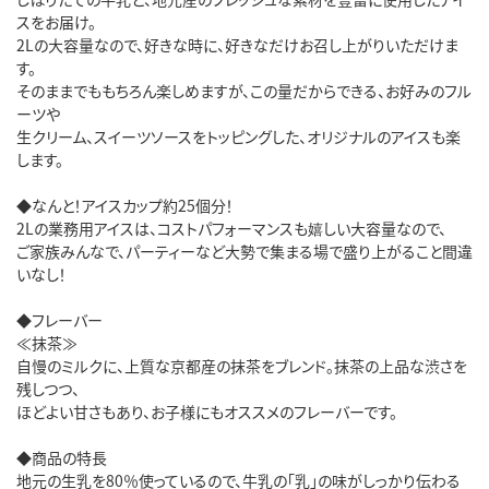
スをお届け。
2Lの大容量なので、好きな時に、好きなだけお召し上がりいただけま
す。
そのままでももちろん楽しめますが、この量だからできる、お好みのフル
ーツや
生クリーム、スイーツソースをトッピングした、オリジナルのアイスも楽
します。
◆なんと！アイスカップ約25個分！
2Lの業務用アイスは、コストパフォーマンスも嬉しい大容量なので、
ご家族みんなで、パーティーなど大勢で集まる場で盛り上がること間違
いなし！
◆フレーバー
≪抹茶≫
自慢のミルクに、上質な京都産の抹茶をブレンド。抹茶の上品な渋さを
残しつつ、
ほどよい甘さもあり、お子様にもオススメのフレーバーです。
◆商品の特長
地元の生乳を80％使っているので、牛乳の「乳」の味がしっかり伝わる