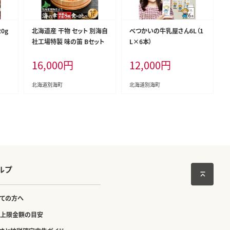
0g
北海道産 干物 セット 別海自
べつかいの牛乳屋さん6L（1
社工場特製 味の笛 Bセット
L×6本）
16,000
円
12,000
円
北海道別海町
北海道別海町
ルプ
ての方へ
上限金額の目安