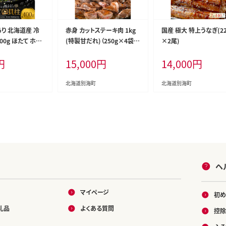
り 北海道産 冷
赤身 カットステーキ肉 1kg
国産 極大 特上うなぎ(22
00g ほたて ホタ
(特製甘だれ)（250g×4袋）
×2尾)
柱 海鮮 魚介類 刺
【FF000FJ00】
円
15,000
円
14,000
円
然 海鮮 ランキン
人気 おすすめ 訳
北海道別海町
北海道別海町
ヘ
マイページ
初め
礼品
よくある質問
控除