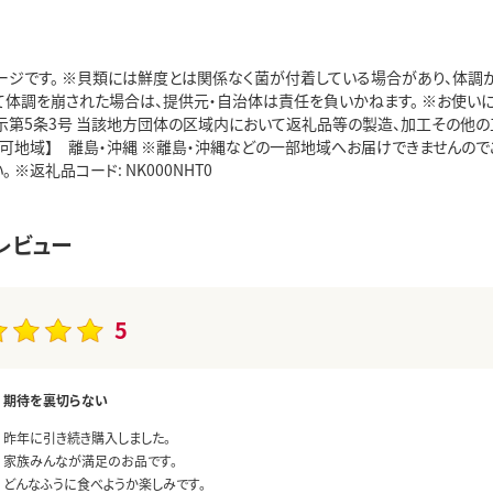
ージです。 ※貝類には鮮度とは関係なく菌が付着している場合があり、体調
て体調を崩された場合は、提供元・自治体は責任を負いかねます。 ※お使いに
告示第5条3号 当該地方団体の区域内において返礼品等の製造、加工その他
送不可地域】 離島・沖縄 ※離島・沖縄などの一部地域へお届けできませんので
 ※返礼品コード: NK000NHT0
レビュー
5
期待を裏切らない
昨年に引き続き購入しました。
家族みんなが満足のお品です。
どんなふうに食べようか楽しみです。