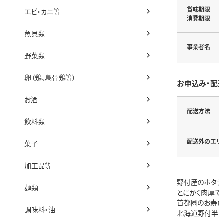
賞味期限
エビ・カニ等
消費期限
魚貝類
事業者名
野菜類
卵（鶏、烏骨鶏等）
お申込み・配
お酒
配送方法
飲料類
配送外のエ
菓子
加工品等
野付産のホタテ
麺類
とにかく肉厚
首都圏のお寿
調味料・油
北海道野付半