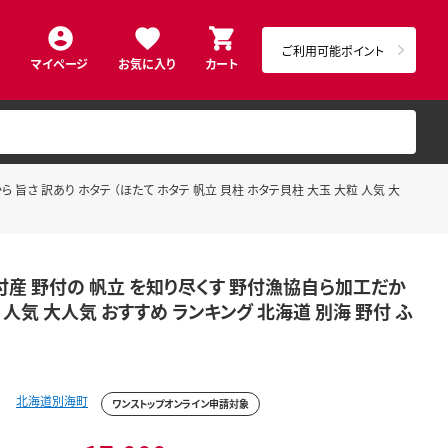
ご利用可能ポイント
マイページ
お気に入り
カート
 旨さ 訳あり ホタテ （ほたて ホタテ 帆立 貝柱 ホタテ貝柱 大玉 大粒 人気 大
野付産 野付の 帆立 を知り尽くす 野付漁協自ら加工だか
粒 人気 大人気 おすすめ ランキング 北海道 別海 野付 ふ
北海道別海町
ワンストップオンライン申請対象