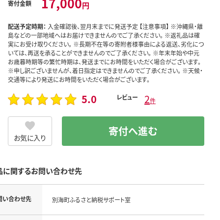
17,000
寄付金額
円
配送予定時期：
入金確認後、翌月末までに発送予定 【注意事項】 ※沖縄県・離
島などの一部地域へはお届けできませんのでご了承ください。 ※返礼品は確
実にお受け取りください。 ※長期不在等の寄附者様事由による返送、劣化につ
いては、再送を承ることができませんのでご了承ください。 ※年末年始や中元
お歳暮時期等の繁忙時期は、発送までにお時間をいただく場合がございます。
※申し訳ございませんが、着日指定はできませんのでご了承ください。 ※天候・
交通等により発送にお時間をいただく場合がございます。
5.0
2
レビュー
件
寄付へ進む
お気に入り
品に関するお問い合わせ先
問い合わせ先
別海町ふるさと納税サポート室