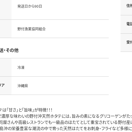
住
発送日から90日
電
野付漁業協同組合
受
送・その他
冷凍
リア
沖縄県
は「甘さ」と「旨味」が特徴！！！
で濃厚な味わいの野付沖天然ホタテには、旨みの素になるグリコーゲンがたっ
司屋さんや高級レストランでも一級品のほたてとして重宝されている野付産ほ
島沖の栄養豊富な潮流の中で育った天然ほたてをお刺身・フライなど多様に