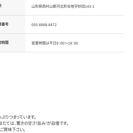
所
山形県西村山郡河北町谷地字砂田143-1
話番号
050-8888-8472
付時間
営業時間は平日9：00～18：00
ぷりつまっています。
たては、驚きの甘さ!旨み!が自慢です。
ご賞味下さい。