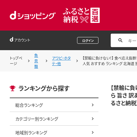
アカウント
ログイン
魚
トップペ
アワビ・ホタ
【禁輸に負けない！】 食べ応え抜群！
貝
ージ
テ・他
人気 おすすめ ランキング 北海道 
類
【禁輸に負
ランキングから探す
ら 旨さ 訳
るさと納税
総合ランキング
カテゴリー別ランキング
地域別ランキング