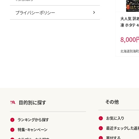
プライバシーポリシー
大人気 訳あ
凍 ホタテ 4
テ 帆立 貝
8,000
身 大粒 天
グ 大人気 
あり ）
北海道別海町
その他
目的別に探す
お気に入り
ランキングから探す
最近チェックした返
特集・キャンペーン
寄付する