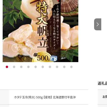
1
2
3
4
5
6
7
8
9
10
返礼
お
ホタテ玉冷(特大) 500g 【産地】 北海道野付半島沖