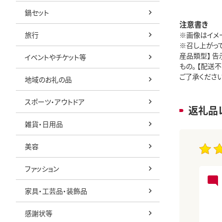
鍋セット
注意書き
旅行
※画像はイメ
※召し上がっ
産品類型】 
イベントやチケット等
もの。 【配
ご了承ください。
地域のお礼の品
スポーツ・アウトドア
返礼品
雑貨・日用品
美容
ファッション
家具・工芸品・装飾品
感謝状等