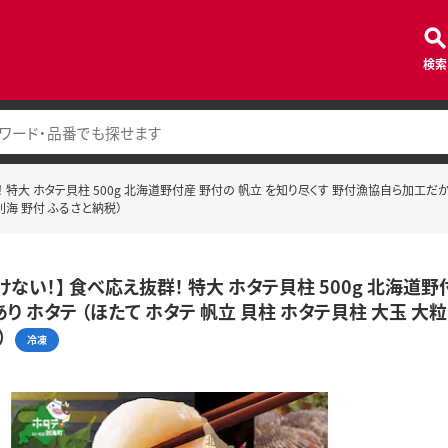
検索
 特大 ホタテ貝柱 500g 北海道野付産 野付の 帆立 を知り尽くす 野付漁協自ら加工だから
別海 野付 ふるさと納税）
けない！】 食べ応え抜群！ 特大 ホタテ貝柱 500g 北海道
あり ホタテ （ほたて ホタテ 帆立 貝柱 ホタテ貝柱 大玉 大
）
冷凍