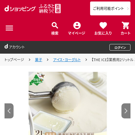
ご利用可能ポイント
検索
マイページ
お気に入り
カート
アカウント
ログイン
トップページ
菓子
アイス・ヨーグルト
【THE ICE】業務用2リット