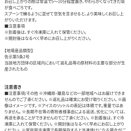
お召し上がりの際は常温で5～10分程度置き、やわらかくなってきた頃
が食べごろです。
スプーンで練るように混ぜて空気を含ませると、より美味しくお召し上
がりいただけます。
■注意事項
※到着後は、すぐ冷凍庫に入れて保管ください。
※開封後はなるべく早めにお召し上がりください。
【地場産品類型】
告示第5条2号
当該地方団体の区域内において返礼品等の原材料の主要な部分が生
産されたもの
注意書き
■注意事項/その他 ※沖縄県・離島などの一部地域へはお届けできま
せんのでご了承ください。 ※返礼品は確実にお受け取りください。 ※画
像はイメージです。 ※アイスのリットルの表記は体積です。重量ではあ
りません。 ※長期不在等の寄附者様事由による返送、劣化については、
再送を承ることができませんのでご了承ください。 ※到着後は、すぐ冷
凍庫に入れて保管ください。 ※開封後はなるべく早めにお召し上がり
ください。 ※家庭用冷凍庫で長期保存すると冷凍焼けになる場合がご