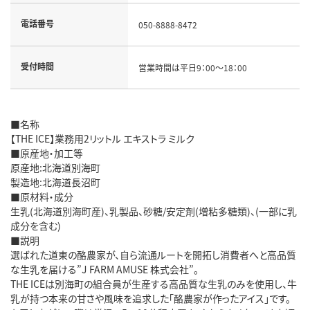
電話番号
050-8888-8472
受付時間
営業時間は平日9：00～18：00
■名称
【THE ICE】業務用2リットル エキストラ ミルク
■原産地・加工等
原産地:北海道別海町
製造地:北海道長沼町
■原材料・成分
生乳(北海道別海町産)、乳製品、砂糖/安定剤(増粘多糖類)、(一部に乳
成分を含む)
■説明
選ばれた道東の酪農家が、自ら流通ルートを開拓し消費者へと高品質
な生乳を届ける”J FARM AMUSE 株式会社”。
THE ICEは別海町の組合員が生産する高品質な生乳のみを使用し、牛
乳が持つ本来の甘さや風味を追求した「酪農家が作ったアイス」です。