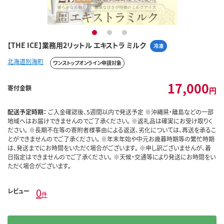
1
2
3
【THE ICE】業務用2リットル エキストラ ミルク
冷凍
北海道別海町
ワンストップオンライン申請対象
17,000
寄付金額
円
配送予定時期：
ご入金確認後、5週間以内で発送予定 ※沖縄県・離島などの一部
地域へはお届けできませんのでご了承ください。 ※返礼品は確実にお受け取りく
ださい。 ※長期不在等の寄附者様事由による返送、劣化については、再送を承るこ
とができませんのでご了承ください。 ※年末年始や中元お歳暮時期等の繁忙時期
は、発送までにお時間をいただく場合がございます。 ※申し訳ございませんが、着
日指定はできませんのでご了承ください。 ※天候・交通等により発送にお時間をい
ただく場合がございます。
0
レビュー
件