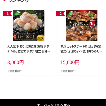
ランキング
大人気 訳あり 北海道産 冷凍 ホタ
赤身 カットステーキ肉 1kg (特製
テ 400g ほたて ホタテ 帆立 貝柱
甘だれ)（250g×4袋）【FF000FJ0
海鮮 魚介類 刺身 大粒 天然 海鮮
0】
8,000
円
15,000
円
ランキング 大人気 人気 おすすめ
訳あり ）
北海道別海町
北海道別海町
ページ上部へ戻る