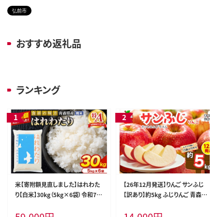
弘前市
おすすめ返礼品
ランキング
米【寄附額見直しました】はれわた
【26年12月発送】りんご サンふじ
り【白米】30kg（5kg×6袋）令和7年
【訳あり】約5kg ふじりんご 青森県
産 特A 青森県産 [米 はれわたり 白
産 青森 果物 フルーツ 林檎 リンゴ
59,000
円
14,000
円
米 精米 ブランド米 青森県産 東北]
くだもの 弘前市 [先行予約 家庭用