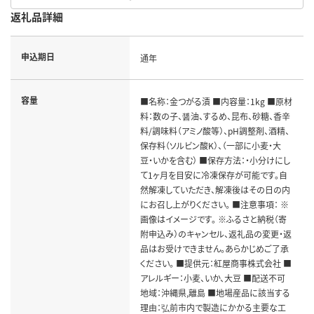
返礼品詳細
申込期日
通年
容量
■名称：金つがる漬 ■内容量：1kg ■原材
料：数の子、醤油、するめ、昆布、砂糖、香辛
料/調味料（アミノ酸等）、pH調整剤、酒精、
保存料（ソルビン酸K）、（一部に小麦・大
豆・いかを含む） ■保存方法：・小分けにし
て1ヶ月を目安に冷凍保存が可能です。自
然解凍していただき、解凍後はその日の内
にお召し上がりください。 ■注意事項： ※
画像はイメージです。 ※ふるさと納税（寄
附申込み）のキャンセル、返礼品の変更・返
品はお受けできません。あらかじめご了承
ください。 ■提供元：紅屋商事株式会社 ■
アレルギー：小麦、いか、大豆 ■配送不可
地域：沖縄県,離島 ■地場産品に該当する
理由：弘前市内で製造にかかる主要な工