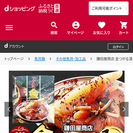
ご利用可能ポイント
検索
マイページ
お気に入り
カート
アカウント
ログイン
トップページ
魚貝類
その他魚貝・加工品
鎌田屋商店 金つがる漬 