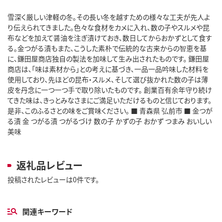
雪深く厳しい津軽の冬。その長い冬を越すための様々な工夫が先人よ
り伝えられてきました。色々な食材をカメに入れ、数の子やスルメや昆
布などを加えて醤油を注ぎ漬けておき、数日してからおかずとして食す
る。金つがる漬もまた、こうした素朴で伝統的な古来からの智恵を基
に、鎌田屋商店独自の製法を加味して生み出されたものです。 鎌田屋
商店は、「味は素材から」との考えに基づき、一品一品吟味した材料を
使用しており、先ほどの昆布・スルメ、そして選び抜かれた数の子は薄
皮を丹念に一つ一つ手で取り除いたものです。 創業百有余年守り続け
てきた味は、きっとみなさまにご満足いただけるものと信じております。
是非、このふるさとの味をご賞味ください。 ■ 青森県 弘前市 ■ 金つが
る漬 金 つがる漬 つがるづけ 数の子 かずの子 おかず つまみ おいしい
美味
返礼品レビュー
投稿されたレビューは0件です。
関連キーワード