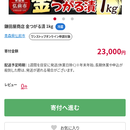
1
2
3
鎌田屋商店 金つがる漬 1kg
冷蔵
青森県弘前市
ワンストップオンライン申請対象
23,000
寄付金額
円
配送予定時期：
1週間を目安に発送(休業日除く)※年末年始、長期休業や申込が
殺到した際は、発送が遅れる場合がございます。
0
レビュー
件
寄付へ進む
お気に入り