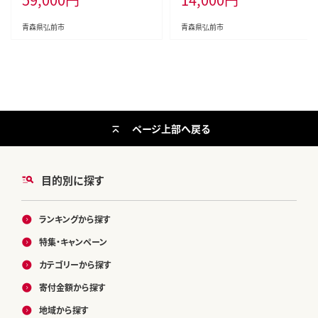
アップル おいしい ふじ りんご 果実
果物 美味 林檎 弘前市]
青森県弘前市
青森県弘前市
ページ上部へ戻る
目的別に探す
ランキングから探す
特集・キャンペーン
カテゴリーから探す
寄付金額から探す
地域から探す