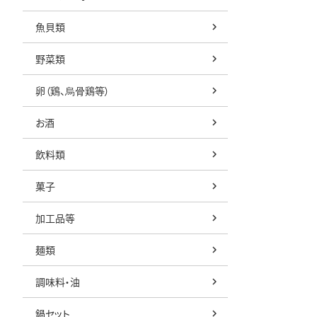
魚貝類
野菜類
卵（鶏、烏骨鶏等）
お酒
飲料類
菓子
加工品等
麺類
調味料・油
鍋セット