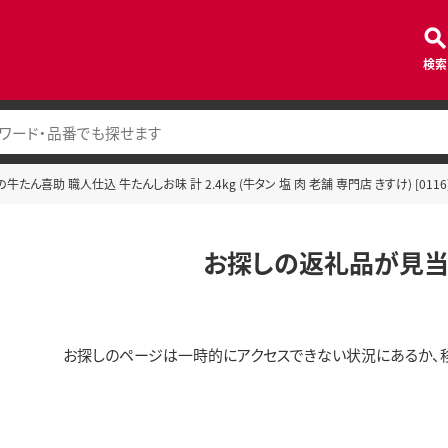
検索
たん喜助 職人仕込 牛たんしお味 計 2.4kg (牛タン 塩 肉 老舗 専門店 きすけ) [0116
お探しの返礼品が見当
お探しのページは一時的にアクセスできない状況にあるか、