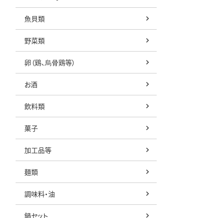
魚貝類
野菜類
卵（鶏、烏骨鶏等）
お酒
飲料類
菓子
加工品等
麺類
調味料・油
鍋セット