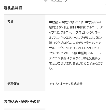
返礼品詳細
容量
●枚数 960枚(60枚×16個) ●寸法（cm）
幅約12.5×奥行約18 ●材質 アルコールタ
イプ：水、アルコール、プロピレングリコー
ル、フェノキシエタノール、ブチルカルバミン
酸ヨウ化プロピニル、メチルパラベン、ベン
ザルコニウムクロリド、アロエベラエキス、
セラミド、ヒアルロン酸 ●種類 アルコール
タイプ ※製品は予告なく仕様を変更する
場合がございます。あらかじめご了承くださ
い。
事業者名
アイリスオーヤマ株式会社
お申込み・配送・その他