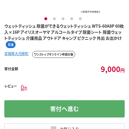
1
2
3
4
5
ウェットティッシュ 除菌ができるウェットティッシュ WTS-60A8P 60枚
入×16P アイリスオーヤマ アルコールタイプ 除菌シート 除菌ウェッ
トティッシュ 介護用品 アウトドア キャンプ ピクニック 外出 お出かけ
常温
宮城県大河原町
ワンストップオンライン申請対象
9,000
寄付金額
円
0
レビュー
件
寄付へ進む
お気に入り