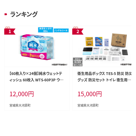
ランキング
【60枚入り×24個】純水ウェットテ
衛生用品ボックス TES-5 防災 防災
ィッシュ 60枚入 WTS-60P3P ウェ
グッズ 防災セット トイレ 衛生用品
ットティッシュ ティシュ アイリスオ
お風呂対策 口腔ケア アイリスオー
12,000
円
15,000
円
ーヤマ ノンアルコール 手指 口まわ
ヤマ 防災士監修 災害備蓄管理士
り 手拭き シート 純水 お出かけ 防
監修
災
宮城県大河原町
宮城県大河原町