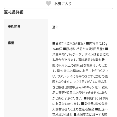
お気に入り
返礼品詳細
申込期日
通年
容量
■名称：包装米飯（白飯） ■内容量：180g
×48個 ■原材料：うるち米（秋田県産） ■
注意事項： パッケージデザインは変更にな
る場合があります。 賞味期限（未開封状
態）5ヶ月以上の返礼品をお届けいたしま
す。 開封後はお早めにお召し上がりくださ
い。 フタ、トレイに傷がつきますとカビの原
因となりますのでご注意ください。 ※ふる
さと納税（寄附申込み）のキャンセル、返礼
品の変更・返品はお受けできません。あら
かじめご了承ください。 ■納期：3ヶ月以内
にお届けいたします。 ■提供元：株式会社
大潟村あきたこまち生産者協会 ■配送不
可地域：沖縄県 ■地場産品に該当する理