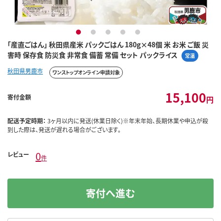
1
2
3
4
5
「産直ごはん」 秋田県産米 パックごはん 180g×48個 米 お米 ご飯 災
害時 保存食 防災食 非常食 備蓄 常備 セット パックライス
常温
秋田県男鹿市
ワンストップオンライン申請対象
15,100
寄付金額
円
配送予定時期：
3ヶ月以内に発送(休業日除く)※年末年始、長期休業や申込が殺
到した際は、発送が遅れる場合がございます。
0
レビュー
件
寄付へ進む