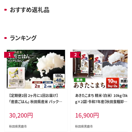
おすすめ返礼品
ランキング
【定期便2回 2ヶ月に1回お届け】
あきたこまち 精米（白米） 10kg（5k
「産直ごはん」 秋田県産米 パックご
g×2袋）令和7年産【秋田食糧卸販
はん 180g×48個 米 お米 ご飯 災
売】 [あきたこまち ブランド米 お米
30,200
円
16,900
円
害時 保存食 防災食 非常食 備蓄
白米 精米 米どころ 秋田 秋田県産]
常備 セット パックライス [定期便
パックライス 保存食 災害時 ご飯 ご
秋田県男鹿市
秋田県男鹿市