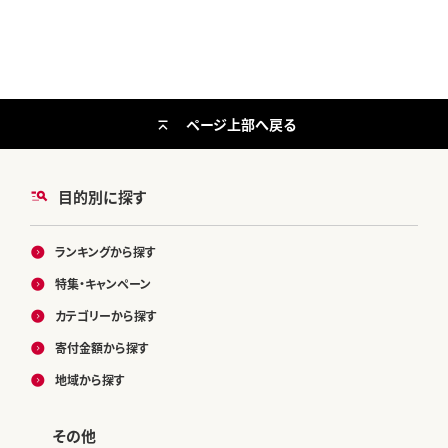
はん 米 お米 災害時 保存食 防災食
非常食 備蓄 ローリングストック セ
ット 保存料不使用 保存料無添加]
ページ上部へ戻る
目的別に探す
ランキングから探す
特集・キャンペーン
カテゴリーから探す
寄付金額から探す
地域から探す
その他