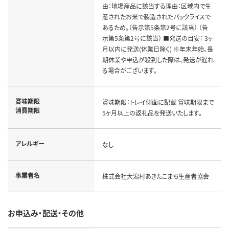
由：地場産品に該当する理由：区域内で生
産されたお米で製造されたパックライスで
あるため。（告示第5条第2号に該当） （告
示第5条第2号に該当） ■発送の目安： 3ヶ
月以内に発送(休業日除く) ※年末年始、長
期休業や申込が殺到した際は、発送が遅れ
る場合がございます。
賞味期限
賞味期限：トレイ側面に記載 賞味期限まで
消費期限
5ヶ月以上の返礼品を発送いたします。
アレルギー
なし
事業者名
株式会社大潟村あきたこまち生産者協会
お申込み・配送・その他