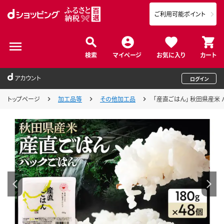
ご利用可能ポイント
検索
マイページ
お気に入り
カート
アカウント
ログイン
トップページ
加工品等
その他加工品
「産直ごはん」 秋田県産米 パ