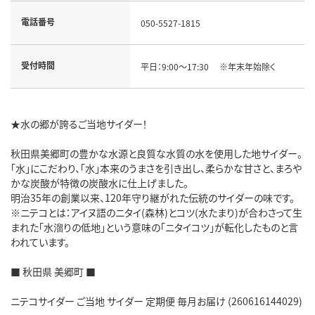
電話番号
050-5527-1815
受付時間
平日：9:00～17:30 ※年末年始除く
★水の郷が誇るご当地サイダー！
秋田県美郷町の豊かな水源と良質な水質の水を使用した地サイダー。
「水」にこだわり、「水」本来のうまさを引き出し、柔らかな甘さと、まろや
かな炭酸が特徴の炭酸水に仕上げました。
明治35年の創業以来、120年守り継がれた伝統のサイダーの味です。
※ニテコとは：アイヌ語のニタイ(森林)とコツ(水たまり)が合わさって生
まれた「水溜りの低地」という意味の「ニタイコツ」が転化したものと言
われています。
■ 秋田県 美郷町 ■
ニテコサイダー ご当地 サイダー 定期便 毎月お届け (260616144029)