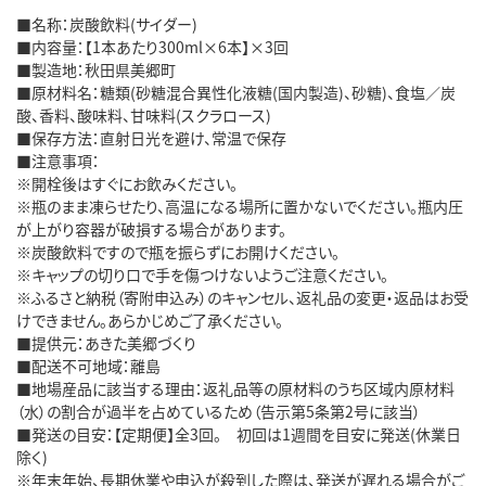
■名称：炭酸飲料(サイダー)
■内容量：【1本あたり300ml×6本】×3回
■製造地：秋田県美郷町
■原材料名：糖類(砂糖混合異性化液糖(国内製造)、砂糖)、食塩／炭
酸、香料、酸味料、甘味料(スクラロース)
■保存方法：直射日光を避け、常温で保存
■注意事項：
※開栓後はすぐにお飲みください。
※瓶のまま凍らせたり、高温になる場所に置かないでください。瓶内圧
が上がり容器が破損する場合があります。
※炭酸飲料ですので瓶を振らずにお開けください。
※キャップの切り口で手を傷つけないようご注意ください。
※ふるさと納税（寄附申込み）のキャンセル、返礼品の変更・返品はお受
けできません。あらかじめご了承ください。
■提供元：あきた美郷づくり
■配送不可地域：離島
■地場産品に該当する理由：返礼品等の原材料のうち区域内原材料
（水）の割合が過半を占めているため（告示第5条第2号に該当）
■発送の目安：【定期便】全3回。 初回は1週間を目安に発送(休業日
除く)
※年末年始、長期休業や申込が殺到した際は、発送が遅れる場合がご