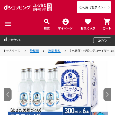
ご利用可能ポイント
検索
マイページ
お気に入り
カート
アカウント
ログイン
トップページ
飲料類
炭酸飲料
《定期便3ヶ月》ニテコサイダー 30