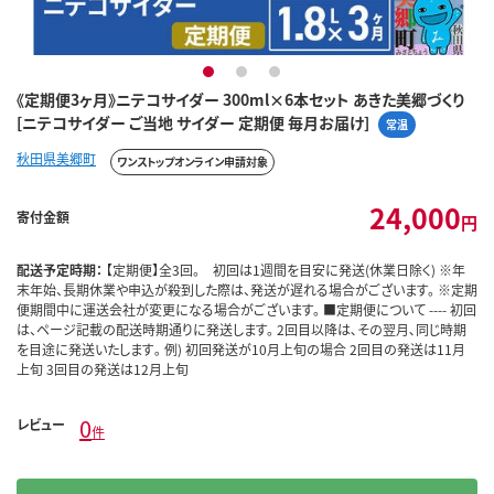
1
2
3
《定期便3ヶ月》ニテコサイダー 300ml×6本セット あきた美郷づくり
[ニテコサイダー ご当地 サイダー 定期便 毎月お届け]
常温
秋田県美郷町
ワンストップオンライン申請対象
24,000
寄付金額
円
配送予定時期：
【定期便】全3回。 初回は1週間を目安に発送(休業日除く) ※年
末年始、長期休業や申込が殺到した際は、発送が遅れる場合がございます。 ※定期
便期間中に運送会社が変更になる場合がございます。 ■定期便について ---- 初回
は、ページ記載の配送時期通りに発送します。 2回目以降は､その翌月､同じ時期
を目途に発送いたします｡ 例) 初回発送が10月上旬の場合 2回目の発送は11月
上旬 3回目の発送は12月上旬
0
レビュー
件