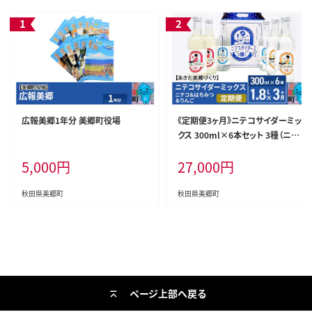
広報美郷1年分 美郷町役場
《定期便3ヶ月》ニテコサイダーミッ
クス 300ml×6本セット 3種（ニテ
コサイダー2本、りんごサイダー2
5,000
円
27,000
円
本、はちみつサイダー2本）あきた美
郷づくり
秋田県美郷町
秋田県美郷町
ページ上部へ戻る