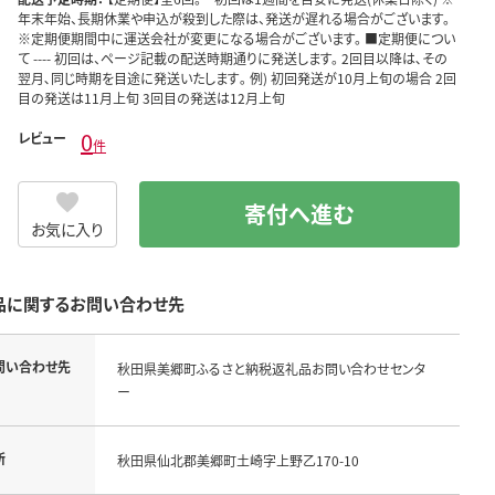
年末年始、長期休業や申込が殺到した際は、発送が遅れる場合がございます。
※定期便期間中に運送会社が変更になる場合がございます。 ■定期便につい
て ---- 初回は、ページ記載の配送時期通りに発送します。 2回目以降は､その
翌月､同じ時期を目途に発送いたします｡ 例) 初回発送が10月上旬の場合 2回
目の発送は11月上旬 3回目の発送は12月上旬
0
レビュー
件
寄付へ進む
お気に入り
品に関するお問い合わせ先
問い合わせ先
秋田県美郷町ふるさと納税返礼品お問い合わせセンタ
ー
所
秋田県仙北郡美郷町土崎字上野乙170-10