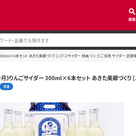
検索
300ml×6本セット あきた美郷づくり [ニテコサイダー 林檎 リンゴ ご当地 サイダー 定期
月》りんごサイダー 300ml×6本セット あきた美郷づくり 
常温