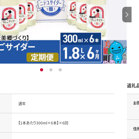
1
2
3
返礼
お
通年
【1本あたり300ml×6本】×6回
住