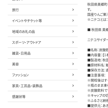
秋田県美郷町
す。
旅行
国産りんご果
※ニテコとは：
イベントやチケット等
■ 秋田県 美
地域のお礼の品
ニテコサイダー 
スポーツ・アウトドア
■名称：炭酸飲
雑貨・日用品
■内容量：【1
■製造地：秋
美容
■原材料名：糖
■保存方法：
ファッション
■注意事項：
※開栓後はす
※瓶のまま凍
家具・工芸品・装飾品
※炭酸飲料で
※キャップの
感謝状等
※ふるさと納
■提供元：あ