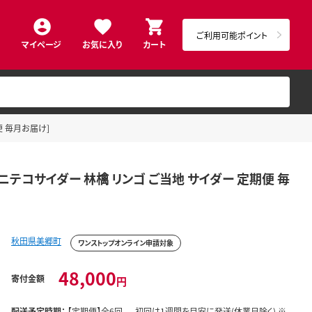
ご利用可能ポイント
マイページ
お気に入り
カート
便 毎月お届け]
[ニテコサイダー 林檎 リンゴ ご当地 サイダー 定期便 毎
秋田県美郷町
ワンストップオンライン申請対象
48,000
寄付金額
円
配送予定時期：
【定期便】全6回。 初回は1週間を目安に発送(休業日除く) ※