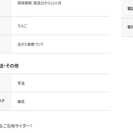
賞味期限：製造日から12ヶ月
電
りんご
受
あきた美郷づくり
送・その他
常温
リア
離島
るご当地サイダー！