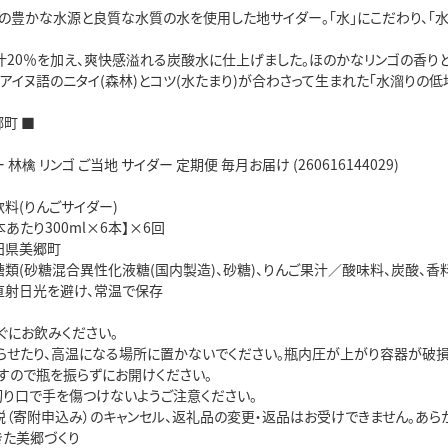
の豊かな水源と良質な水質の水を使用した地サイダー。「水」にこだわり、「水
汁20％を加え、爽快感溢れる炭酸水に仕上げました。ほのかなリンゴの香りと
アイヌ語のニタイ(森林)とコツ(水たまり)が合わさって生まれた「水溜りの低
郷町 ■
林檎 リンゴ ご当地 サイダー 定期便 毎月お届け (260616144029)
料(りんごサイダー)
本あたり300ml×6本】×6回
田県美郷町
類(砂糖混合異性化液糖(国内製造)、砂糖)、りんご果汁／酸味料、炭酸、香料
直射日光を避け、常温で保存
ぐにお飲みください。
らせたり、高温になる場所に置かないでください。瓶内圧が上がり容器が破損
すので瓶を振らずにお開けください。
切り口で手を傷つけないようご注意ください。
税（寄附申込み）のキャンセル、返礼品の変更・返品はお受けできません。あら
きた美郷づくり