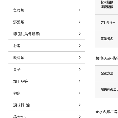
賞味期限
消費期限
魚貝類
野菜類
アレルギー
卵（鶏、烏骨鶏等）
事業者名
お酒
飲料類
お申込み・配
菓子
配送方法
加工品等
配送外のエ
麺類
調味料・油
★水の郷が誇
鍋セット