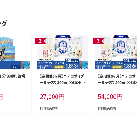
ング
年分 美郷町役場
《定期便3ヶ月》ニテコサイダ
《定期便6ヶ月》ニテコサ
ーミックス 300ml×6本セッ
ーミックス 300ml×6本
ト 3種（ニテコサイダー2本、
ト 3種（ニテコサイダー2
円
27,000
円
54,000
円
りんごサイダー2本、はちみつ
りんごサイダー2本、はち
サイダー2本）あきた美郷づ
サイダー2本）あきた美
くり
くり
秋田県美郷町
秋田県美郷町