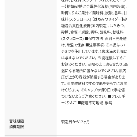
ー】糖類(砂糖混合異性化液糖(国内製造)、
砂糖)、りんご果汁／酸味料、炭酸、香料、甘
味料(スクラロース) 【はちみつサイダー】砂
糖混合異性化液糖(国内製造)、はちみつ、
砂糖、食塩／炭酸、香料、酸味料、甘味料
(スクラロース) ■保存方法：直射日光を避
け、常温で保存 ■注意事項：※本品は、ハ
チミツを使用しています。1歳未満の乳児に
は与えないでください。 ※開栓後はすぐに
お飲みください。 ※瓶のまま凍らせたり、高
温になる場所に置かないでください。瓶内
圧が上がり容器が破損する場合がありま
す。 ※炭酸飲料ですので瓶を振らずにお開
けください。 ※キャップの切り口で手を傷
つけないようご注意ください。 ■アレルギ
ー：りんご ■配送不可地域：離島
賞味期限
製造日から12ヶ月
消費期限