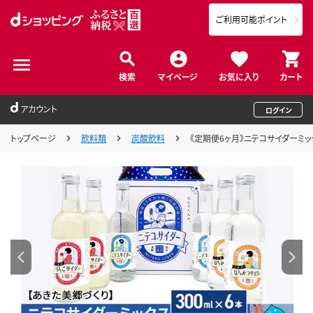
ご利用可能ポイント
検索
マイページ
お気に入り
カート
アカウント
ログイン
トップページ
飲料類
炭酸飲料
《定期便6ヶ月》ニテコサイダーミッ