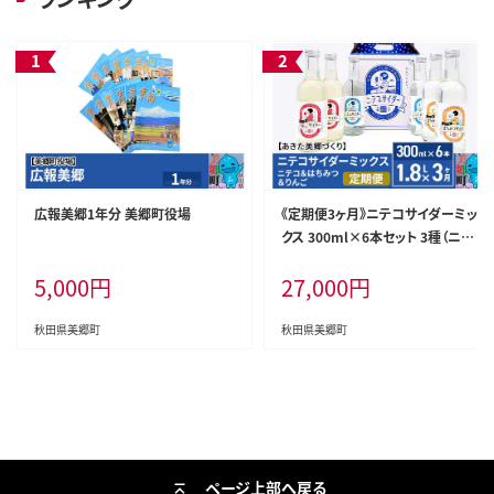
広報美郷1年分 美郷町役場
《定期便3ヶ月》ニテコサイダーミッ
クス 300ml×6本セット 3種（ニテ
コサイダー2本、りんごサイダー2
5,000
円
27,000
円
本、はちみつサイダー2本）あきた美
郷づくり
秋田県美郷町
秋田県美郷町
ページ上部へ戻る