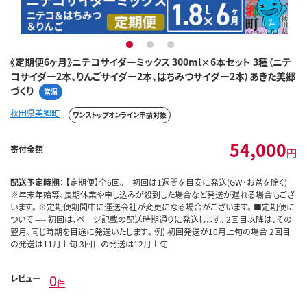
1
2
3
《定期便6ヶ月》ニテコサイダーミックス 300ml×6本セット 3種（ニテ
コサイダー2本、りんごサイダー2本、はちみつサイダー2本）あきた美郷
づくり
常温
秋田県美郷町
ワンストップオンライン申請対象
54,000
寄付金額
円
配送予定時期：
【定期便】全6回。 初回は1週間を目安に発送(GW・お盆を除く)
※年末年始等、長期休業や申し込みが殺到した場合など発送が遅れる場合もござ
います。 ※定期便期間中に運送会社が変更になる場合がございます。 ■定期便に
ついて ---- 初回は、ページ記載の配送時期通りに発送します。 2回目以降は､その
翌月､同じ時期を目途に発送いたします｡ 例) 初回発送が10月上旬の場合 2回目
の発送は11月上旬 3回目の発送は12月上旬
0
レビュー
件