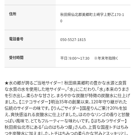
住所
秋田県仙北郡美郷町土崎字上野乙170-1
0
電話番号
050-5527-1815
受付時間
平日：9:00～17:30 ※年末年始除く
★水の郷が誇るご当地サイダー！ 秋田県美郷町の豊かな水源と良質
な水質の水を使用した地サイダー。「水」にこだわり、「水」本来のうまさ
を引き出し、柔らかな甘さと、まろやかな炭酸が特徴の炭酸水に仕上げ
ました。 【ニテコサイダー】明治35年の創業以来、120年守り継がれた
伝統のサイダーの味です。 【りんごサイダー】国産りんご果汁20%を加
え、爽快感溢れる炭酸水に仕上げました。ほのかなリンゴの香りと甘酸
っぱい風味で、とてもフルーティーな味わいです。 【はちみつサイダー】
秋田県仙北市にある「山のはちみつ屋」さんの、上質な国産トチはちみ
つを炭酸水に加えました。トチはちみつの柔らかな甘みとスッキリとし