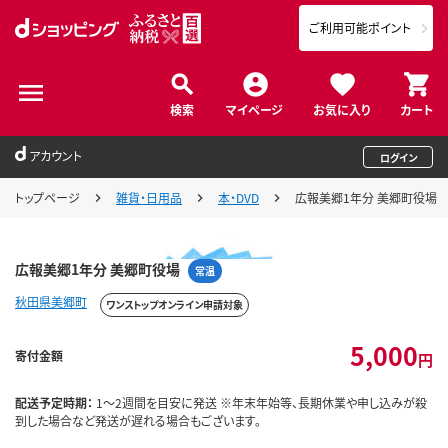
ご利用可能ポイント
検索
マイページ
お気に入り
カート
アカウント
ログイン
トップページ
雑貨・日用品
本・DVD
広報美郷1年分 美郷町役場
広報美郷1年分 美郷町役場
常温
秋田県美郷町
ワンストップオンライン申請対象
5,000
寄付金額
円
配送予定時期：
1～2週間を目安に発送 ※年末年始等、長期休業や申し込みが殺
到した場合など発送が遅れる場合もございます。