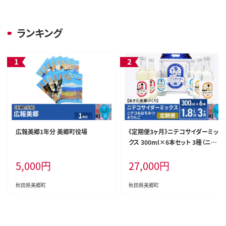
ランキング
広報美郷1年分 美郷町役場
《定期便3ヶ月》ニテコサイダーミッ
クス 300ml×6本セット 3種（ニテ
コサイダー2本、りんごサイダー2
5,000
円
27,000
円
本、はちみつサイダー2本）あきた美
郷づくり
秋田県美郷町
秋田県美郷町