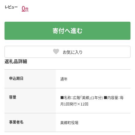
0
レビュー
件
寄付へ進む
お気に入り
返礼品詳細
申込期日
通年
容量
■名称：広報「美郷」(1年分) ■内容量：毎
月1回発行×12回
事業者名
美郷町役場