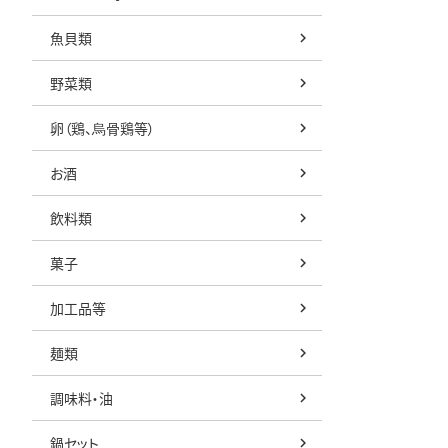
魚貝類
野菜類
卵（鶏、烏骨鶏等）
お酒
飲料類
菓子
加工品等
麺類
調味料・油
鍋セット