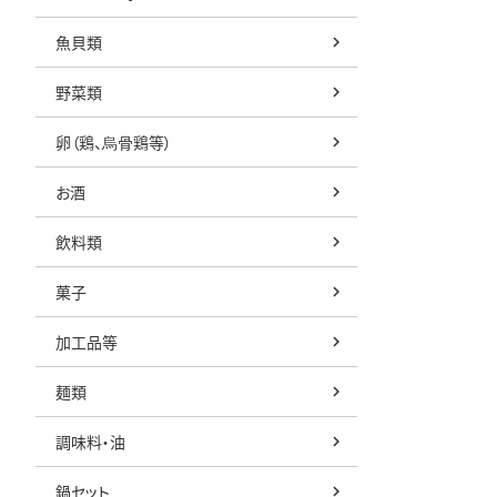
魚貝類
野菜類
卵（鶏、烏骨鶏等）
お酒
飲料類
菓子
加工品等
麺類
調味料・油
鍋セット