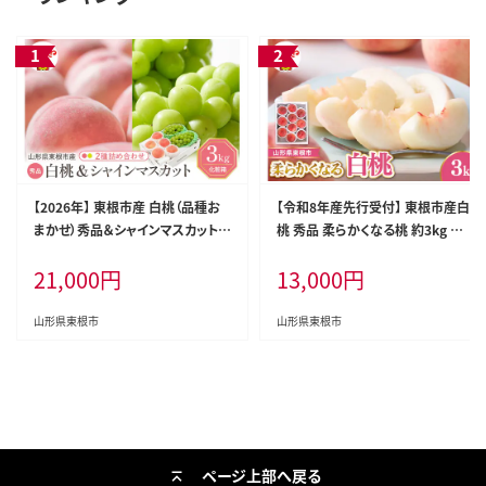
【2026年】 東根市産 白桃（品種お
【令和8年産先行受付】 東根市産白
まかせ）秀品＆シャインマスカット詰
桃 秀品 柔らかくなる桃 約3kg ベ
め合わせ 化粧箱入り3kg 山形県 東
ジフルひがしね 山形県 東根市 hi1
21,000
円
13,000
円
根市 hi027-238
04-005
山形県東根市
山形県東根市
ページ上部へ戻る