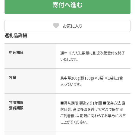
寄付へ進む
お気に入り
返礼品詳細
申込期日
通年 ※ただし数量に到達次第受付を終了
いたします。
容量
鳥中華260g(麺180g)×3袋 ※1袋に2食
入っています。
賞味期限
■賞味期限 製造より1年間 ■保存方法 直
消費期限
射日光、高温多湿を避けて常温で保存 ※
ご到着後は、期限に関わらずお早めにお召
し上がりください。