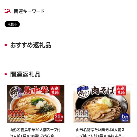
関連キーワード
東根市
おすすめ返礼品
関連返礼品
山形名物鳥中華20人前スープ付
山形名物冷たい肉そば6人前ス
(2人前1袋×10袋) みうら食品
ープ付(2人前1袋×3袋) みうら