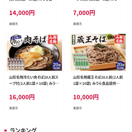
提供 hi004-hi046-002r
食品提供 hi004-hi046-003r
14,000
円
7,000
円
東根市
東根市
山形名物冷たい肉そば20人前ス
山形名物蔵王そば20人前(2人前
ープ付(2人前1袋×10袋) みうら
1袋×10袋) みうら食品提供 h
食品提供 hi004-hi046-004r
i004-hi046-006r
16,000
円
10,000
円
東根市
東根市
ランキング