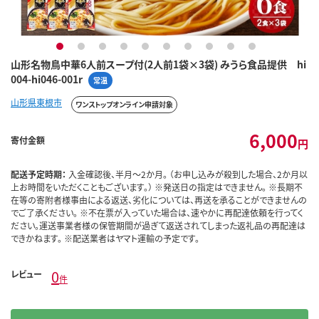
1
2
3
4
5
6
7
8
9
10
山形名物鳥中華6人前スープ付(2人前1袋×3袋) みうら食品提供 hi
004-hi046-001r
常温
山形県東根市
ワンストップオンライン申請対象
6,000
寄付金額
円
配送予定時期：
入金確認後、半月～2か月。 （お申し込みが殺到した場合、2か月以
上お時間をいただくこともございます。） ※発送日の指定はできません。 ※長期不
在等の寄附者様事由による返送、劣化については、再送を承ることができませんの
でご了承ください。 ※不在票が入っていた場合は、速やかに再配達依頼を行ってく
ださい。運送事業者様の保管期間が過ぎて返送されてしまった返礼品の再配達は
できかねます。 ※配送業者はヤマト運輸の予定です。
0
レビュー
件