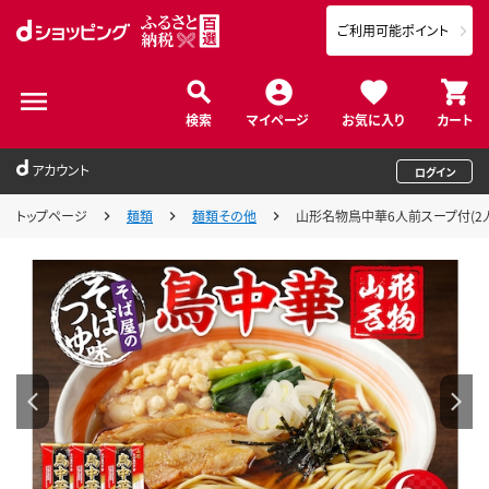
ご利用可能ポイント
検索
マイページ
お気に入り
カート
アカウント
ログイン
トップページ
麺類
麺類その他
山形名物鳥中華6人前スープ付(2人前1