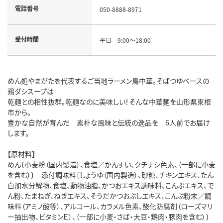
電話番号
050-8888-8971
受付時間
平日 9:00～18:00
めん処やまがたを代表するご当地ラーメン鳥中華。そばつゆベースの
鶏ダシスープは
乾麺との相性抜群。乾麺なのに美味しい！そんな中華麺を山形県東根
市から。
豊かな自然が育んだ 素朴な風味と伝統の逸品を 6人前でお届け
します。
【原材料】
めん〔小麦粉（国内製造）、食塩／かんすい、クチナシ色素、（一部に小麦
を含む）〕 添付調味料〔しょうゆ（国内製造）、砂糖、チキンエキス、たん
白加水分解物、食塩、動物油脂、かつおエキス調味料、こんぶエキス、で
ん粉、たまねぎ、ねぎエキス、そうだかつおぶしエキス、こんぶ粉末／調
味料（アミノ酸等）、アルコール、カラメル色素、酸化防腐剤（ローズマリ
ー抽出物、ビタミンＥ）、（一部に小麦・さば・大豆・鶏肉・豚肉を含む）〕