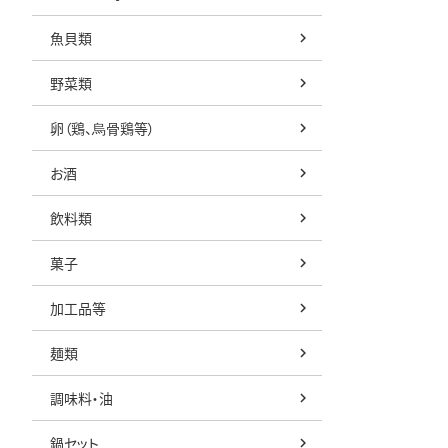
魚貝類
野菜類
卵（鶏、烏骨鶏等）
お酒
飲料類
菓子
加工品等
麺類
調味料・油
鍋セット