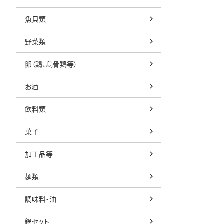
魚貝類
野菜類
卵（鶏、烏骨鶏等）
お酒
飲料類
菓子
加工品等
麺類
調味料・油
鍋セット