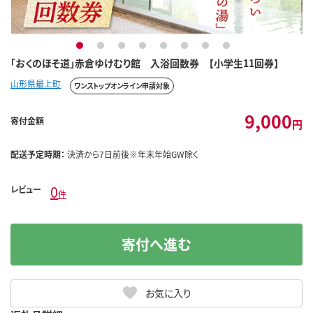
1
2
3
4
5
6
7
8
「おくのほそ道」赤倉ゆけむり館 入浴回数券 【小学生11回券】
山形県最上町
ワンストップオンライン申請対象
9,000
寄付金額
円
配送予定時期：
決済から7日前後※年末年始GW除く
0
レビュー
件
寄付へ進む
お気に入り