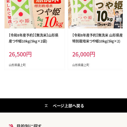
【令和8年産予約】【無洗米】山形県
【令和8年産予約】無洗米 山形県産
産つや姫10kg(5kg×2袋)
特別栽培米つや姫10kg(5㎏×2)
26,500
円
26,000
円
山形県最上町
山形県最上町
ページ上部へ戻る
目的別に探す