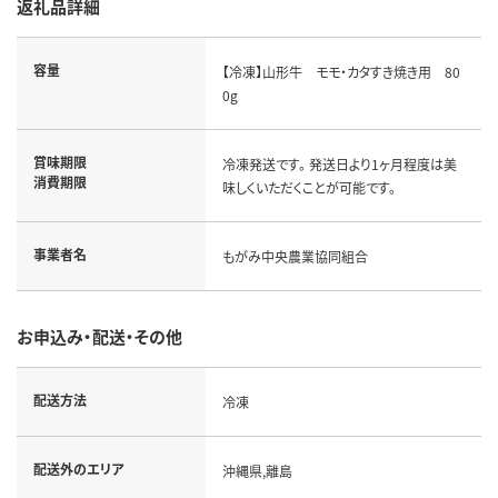
返礼品詳細
容量
【冷凍】山形牛 モモ・カタすき焼き用 80
0g
賞味期限
冷凍発送です。 発送日より1ヶ月程度は美
消費期限
味しくいただくことが可能です。
事業者名
もがみ中央農業協同組合
お申込み・配送・その他
配送方法
冷凍
配送外のエリア
沖縄県,離島