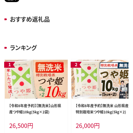
おすすめ返礼品
ランキング
【令和8年産予約】【無洗米】山形県
【令和8年産予約】無洗米 山形県産
産つや姫10kg(5kg×2袋)
特別栽培米つや姫10kg(5㎏×2)
26,500
円
26,000
円