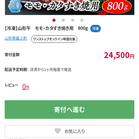
1
2
3
4
【冷凍】山形牛 モモ・カタすき焼き用 800g
冷凍
山形県最上町
ワンストップオンライン申請対象
24,500
寄付金額
円
配送予定時期：
決済から1ヶ月程度で発送
0
レビュー
件
寄付へ進む
お気に入り