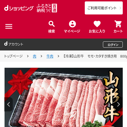
ご利用可能ポイント
検索
マイページ
お気に入り
カート
アカウント
ログイン
トップページ
肉
牛肉
【冷凍】山形牛 モモ・カタすき焼き用 800